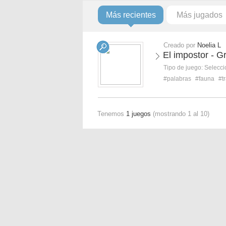
Más recientes
Más jugados
Creado por
Noelia L
El impostor - 
Tipo de juego:
Selecci
#palabras
#fauna
#t
Tenemos
1 juegos
(mostrando 1 al 10)