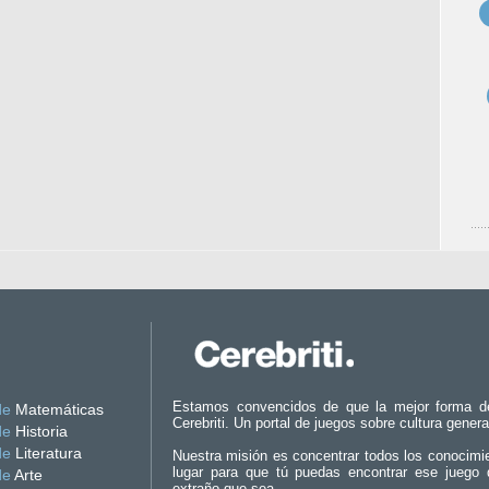
Estamos convencidos de que la mejor forma d
de
Matemáticas
Cerebriti. Un portal de juegos sobre cultura genera
de
Historia
de
Literatura
Nuestra misión es concentrar todos los conocimi
lugar para que tú puedas encontrar ese juego 
de
Arte
extraño que sea.