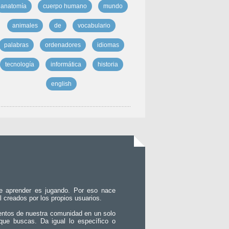
anatomía
cuerpo humano
mundo
animales
de
vocabulario
palabras
ordenadores
idiomas
tecnología
informática
historia
english
e aprender es jugando. Por eso nace
l creados por los propios usuarios.
entos de nuestra comunidad en un solo
que buscas. Da igual lo específico o