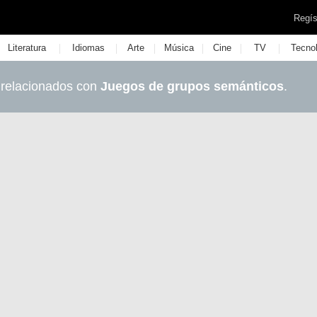
Regís
|
|
|
|
|
|
Literatura
Idiomas
Arte
Música
Cine
TV
Tecno
 relacionados con
Juegos de grupos semánticos
.