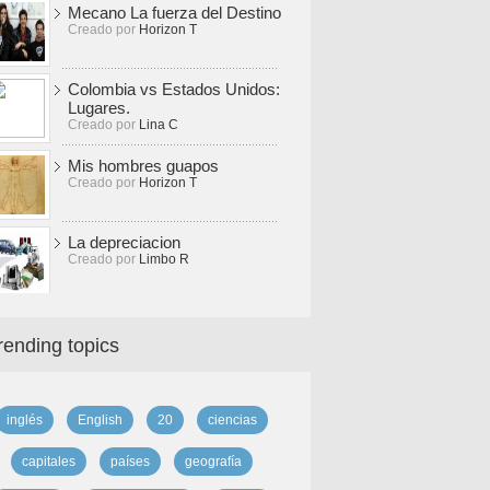
Mecano La fuerza del Destino
Creado por
Horizon T
Colombia vs Estados Unidos:
Lugares.
Creado por
Lina C
Mis hombres guapos
Creado por
Horizon T
La depreciacion
Creado por
Limbo R
rending topics
inglés
English
20
ciencias
capitales
países
geografía