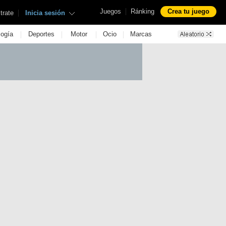
|
Juegos
Ránking
Crea tu juego
|
trate
Inicia sesión
|
|
|
|
logía
Deportes
Motor
Ocio
Marcas