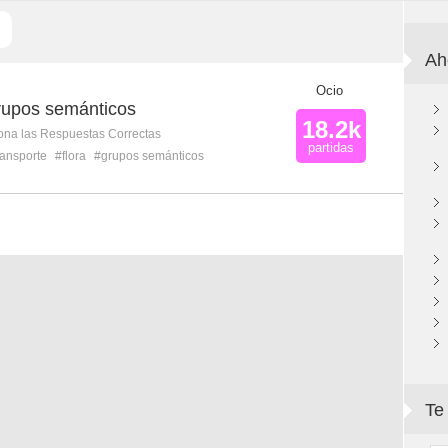
Ah
Ocio
Grupos semánticos
18.2k
ona las Respuestas Correctas
partidas
ransporte
#flora
#grupos semánticos
Te