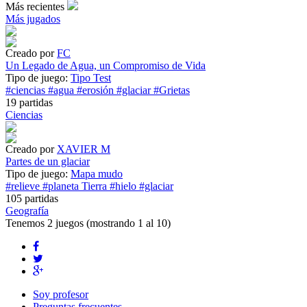
Más recientes
Más jugados
Creado por
FC
Un Legado de Agua, un Compromiso de Vida
Tipo de juego:
Tipo Test
#ciencias
#agua
#erosión
#glaciar
#Grietas
19 partidas
Ciencias
Creado por
XAVIER M
Partes de un glaciar
Tipo de juego:
Mapa mudo
#relieve
#planeta Tierra
#hielo
#glaciar
105 partidas
Geografía
Tenemos
2 juegos
(mostrando 1 al 10)
Soy profesor
Preguntas frecuentes