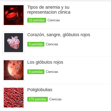
Tipos de anemia y su
representacion clinica
10 partidas
Ciencias
Corazón, sangre, glóbulos rojos
9 partidas
Ciencias
Los glóbulos rojos
9 partidas
Ciencias
Poliglobulias
170 partidas
Ciencias