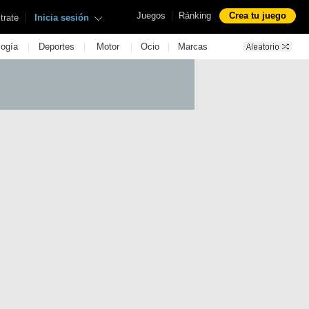
|
Juegos
Ránking
Crea tu juego
|
trate
Inicia sesión
|
|
|
|
logía
Deportes
Motor
Ocio
Marcas