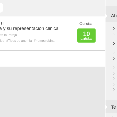
Ah
a H
Ciencias
 y su representacion clinica
10
ra la Pareja
partidas
jos
#Tipos de anemia
#hemoglobina
Te