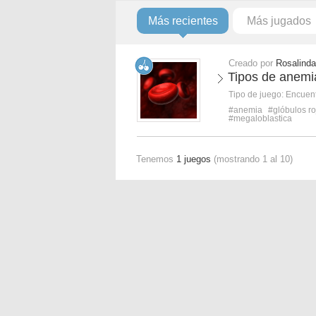
Más recientes
Más jugados
Creado por
Rosalind
Tipos de anemia
Tipo de juego:
Encuent
#anemia
#glóbulos ro
#megaloblastica
Tenemos
1 juegos
(mostrando 1 al 10)