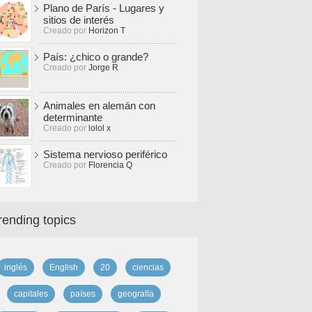
Plano de París - Lugares y
sitios de interés
Creado por
Horizon T
País: ¿chico o grande?
Creado por
Jorge R
Animales en alemán con
determinante
Creado por
lolol x
Sistema nervioso periférico
Creado por
Florencia Q
rending topics
inglés
English
20
ciencias
capitales
países
geografía