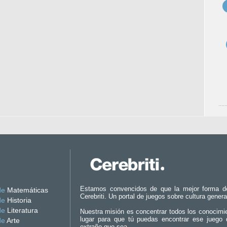
Estamos convencidos de que la mejor forma d
de
Matemáticas
Cerebriti. Un portal de juegos sobre cultura genera
de
Historia
de
Literatura
Nuestra misión es concentrar todos los conocimi
lugar para que tú puedas encontrar ese juego 
de
Arte
extraño que sea.