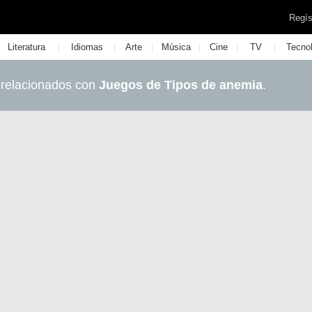
Regís
|
|
|
|
|
|
Literatura
Idiomas
Arte
Música
Cine
TV
Tecno
 relacionados con
Juegos de Tipos de anemia
.