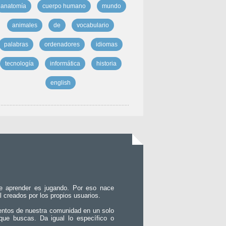
anatomía
cuerpo humano
mundo
animales
de
vocabulario
palabras
ordenadores
idiomas
tecnología
informática
historia
english
e aprender es jugando. Por eso nace
l creados por los propios usuarios.
entos de nuestra comunidad en un solo
que buscas. Da igual lo específico o