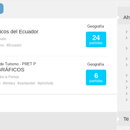
Ah
Geografía
icos del Ecuador
24
mudo
partidas
cos
#Ecuador
 de Turismo - PRET P
Geografía
GRÁFICOS
6
ra la Pareja
partidas
s
#limites
#santander
#pinchote
Te