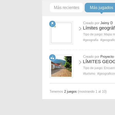
Más recientes
Más jugados
Creado por
Jeimy D
Límites geográf
Tipo de juego:
Mapa 
#geografía
#geografi
Creado por
Proyecto
LÍMITES GEO
Tipo de juego:
Encuent
#turismo
#geografico
Tenemos
2 juegos
(mostrando 1 al 10)