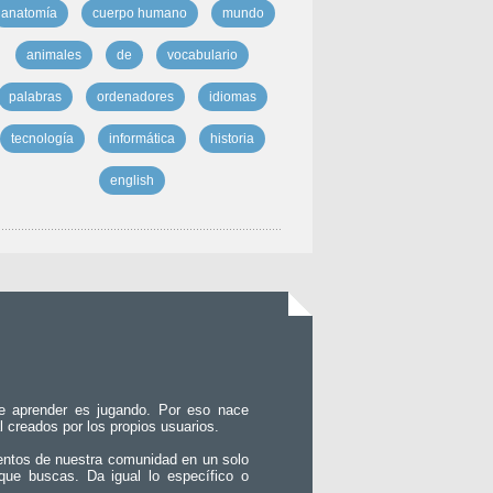
anatomía
cuerpo humano
mundo
animales
de
vocabulario
palabras
ordenadores
idiomas
tecnología
informática
historia
english
e aprender es jugando. Por eso nace
l creados por los propios usuarios.
entos de nuestra comunidad en un solo
que buscas. Da igual lo específico o