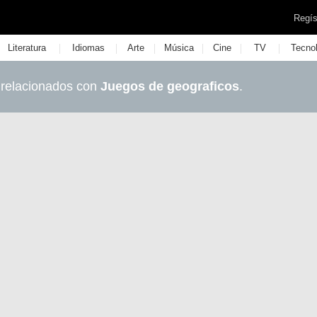
Regís
|
|
|
|
|
|
Literatura
Idiomas
Arte
Música
Cine
TV
Tecno
 relacionados con
Juegos de geograficos
.