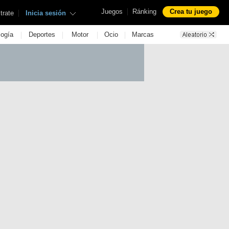
|
Juegos
Ránking
Crea tu juego
|
trate
Inicia sesión
|
|
|
|
logía
Deportes
Motor
Ocio
Marcas