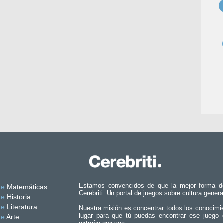
Estamos convencidos de que la mejor forma d
de
Matemáticas
Cerebriti. Un portal de juegos sobre cultura genera
de
Historia
de
Literatura
Nuestra misión es concentrar todos los conocimi
lugar para que tú puedas encontrar ese juego 
de
Arte
extraño que sea.