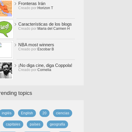
Fronteras Irán
Creado por
Horizon T
Características de los blogs
Creado por
Maria del Carmen H
NBA most winners
Creado por
Escobar B
¡No diga cine, diga Coppola!
Creado por
Cornelia
rending topics
inglés
English
20
ciencias
capitales
países
geografía