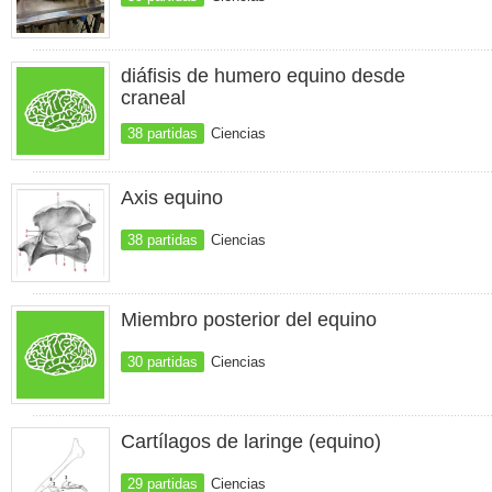
diáfisis de humero equino desde
craneal
38 partidas
Ciencias
Axis equino
38 partidas
Ciencias
Miembro posterior del equino
30 partidas
Ciencias
Cartílagos de laringe (equino)
29 partidas
Ciencias