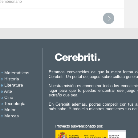
#embrionario
Estamos convencidos de que la mejor forma d
de
Matemáticas
Cerebriti. Un portal de juegos sobre cultura genera
de
Historia
de
Literatura
Nuestra misión es concentrar todos los conocimi
lugar para que tú puedas encontrar ese juego 
de
Arte
extraño que sea.
de
Cine
de
Tecnología
En Cerebriti además, podrás competir con tus a
más sabe. Y todo ello mientras mantienes tus ne
de
Motor
de
Marcas