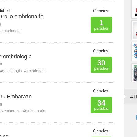
lette E
Ciencias
rrollo embrionario
1
g
partidas
#embrionario
Ciencias
e embriología
30
st
partidas
#embriología
#embrionario
Ciencias
U - Embarazo
#T
34
st
partidas
#embarazo
#embrionario
Ciencias
sica