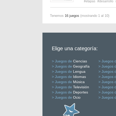
#etapas
#desarrollo
Tenemos
16 juegos
(mostrando 1 al 10)
Elige una categoría:
> Juegos de
Ciencias
> Juegos 
> Juegos de
Geografía
> Juegos 
> Juegos de
Lengua
> Juegos 
> Juegos de
Idiomas
> Juegos 
> Juegos de
Música
> Juegos 
> Juegos de
Televisión
> Juegos 
> Juegos de
Deportes
> Juegos 
> Juegos de
Ocio
> Juegos 