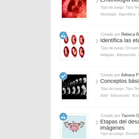
Tipo de juego:
Tipo Te
#biología
#genética
Creado por
Rebeca B
Identifica las e
Tipo de juego:
Encuent
#etapas
#desarrollo
Creado por
Adriana P
Conceptos básic
Tipo de juego:
Tipo Te
#del
#desarrollo
#co
Creado por
Yazmín 
Etapas del desa
imágenes
Tipo de juego:
Encuent