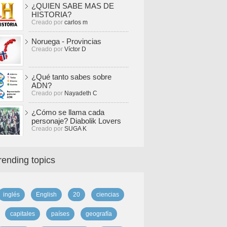
¿QUIEN SABE MAS DE
HISTORIA?
Creado por
carlos m
Noruega - Provincias
Creado por
Víctor D
¿Qué tanto sabes sobre
ADN?
Creado por
Nayadeth C
¿Cómo se llama cada
personaje? Diabolik Lovers
Creado por
SUGA K
rending topics
inglés
English
20
ciencias
capitales
países
geografía