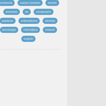
anatomía
cuerpo humano
mundo
animales
de
vocabulario
palabras
ordenadores
idiomas
tecnología
informática
historia
english