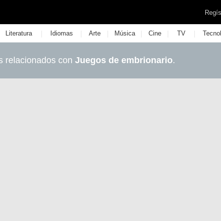
Regís
|
|
|
|
|
|
Literatura
Idiomas
Arte
Música
Cine
TV
Tecno
s relacionados con
Juegos de embrionario
.