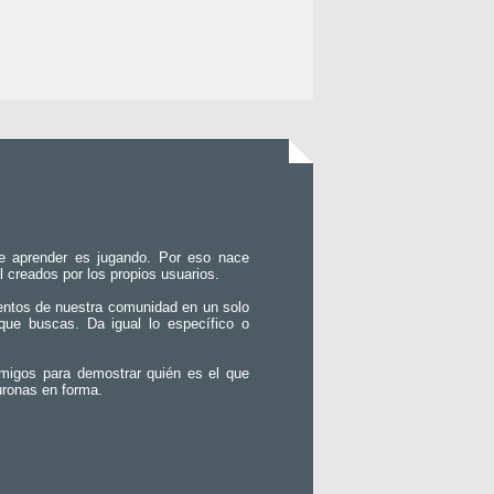
e aprender es jugando. Por eso nace
l creados por los propios usuarios.
entos de nuestra comunidad en un solo
que buscas. Da igual lo específico o
migos para demostrar quién es el que
uronas en forma.