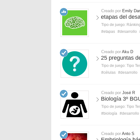
Creado por
Emily Dar
etapas del desa
Tipo de juego:
Ránkin
#etapas
#desarrollo
Creado por
Aku D
25 preguntas d
Tipo de juego:
Tipo Te
#células
#desarrollo
Creado por
José R
Biología 3º BG
Tipo de juego:
Tipo Te
#biología
#desarrollo
Creado por
Anto S
Embriología bá