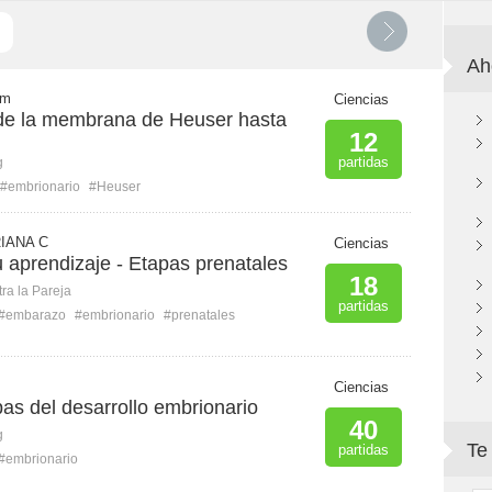
Ah
 m
Ciencias
de la membrana de Heuser hasta
12
partidas
g
#embrionario
#Heuser
RIANA C
Ciencias
 aprendizaje - Etapas prenatales
18
ra la Pareja
partidas
#embarazo
#embrionario
#prenatales
Ciencias
as del desarrollo embrionario
40
g
Te
partidas
#embrionario