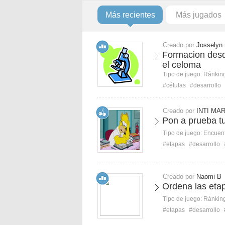
Más recientes
Más jugados
Creado por
Josselyn
Formacion des
el celoma
Tipo de juego:
Ránkin
#células
#desarrollo
Creado por
INTI MA
Pon a prueba tu
Tipo de juego:
Encuent
#etapas
#desarrollo
Creado por
Naomi B
Ordena las etap
Tipo de juego:
Ránkin
#etapas
#desarrollo