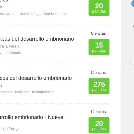
20
st
partidas
#desarrollo
#embriología
#embrionario
Ciencias
tapas del desarrollo embrionario
15
ra la Pareja
partidas
#embrionario
Ciencias
os del desarrollo embrionario
275
st
partidas
nceptos
#básicos
#embrionario
O
Ciencias
rrollo embrionario - Nueve
20
partidas
ra la Pareja