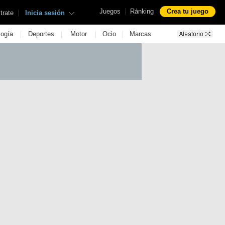
|
Juegos
Ránking
Crea tu juego
|
trate
Inicia sesión
|
|
|
|
logía
Deportes
Motor
Ocio
Marcas