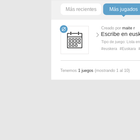
Más recientes
Más jugados
Creado por
maite r
Escribe en eus
Tipo de juego:
Lista e
#euskera
#Euskara
Tenemos
1 juegos
(mostrando 1 al 10)