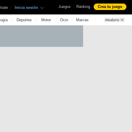
|
Juegos
Ránking
Crea tu juego
|
trate
Inicia sesión
|
|
|
|
logía
Deportes
Motor
Ocio
Marcas