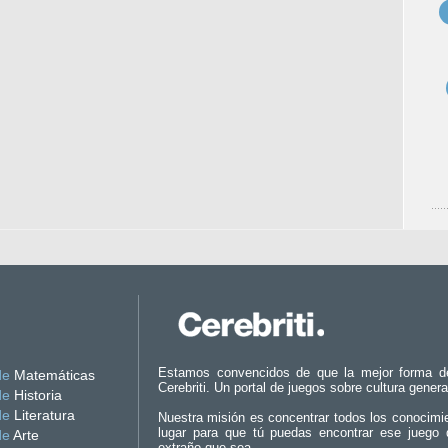
Estamos convencidos de que la mejor forma d
de
Matemáticas
Cerebriti. Un portal de juegos sobre cultura genera
de
Historia
de
Literatura
Nuestra misión es concentrar todos los conocimi
lugar para que tú puedas encontrar ese juego 
de
Arte
extraño que sea.