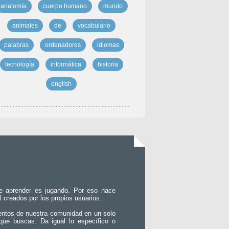
anatomía
cuerpo humano
mundo
animales
de
vocabulario
palabras
ordenadores
idiomas
tecnología
informática
historia
english
e aprender es jugando. Por eso nace
l creados por los propios usuarios.
entos de nuestra comunidad en un solo
que buscas. Da igual lo específico o