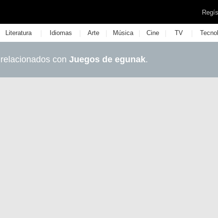
Regís
|
|
|
|
|
|
Literatura
Idiomas
Arte
Música
Cine
TV
Tecno
 relacionados con
Juegos de egunak
.