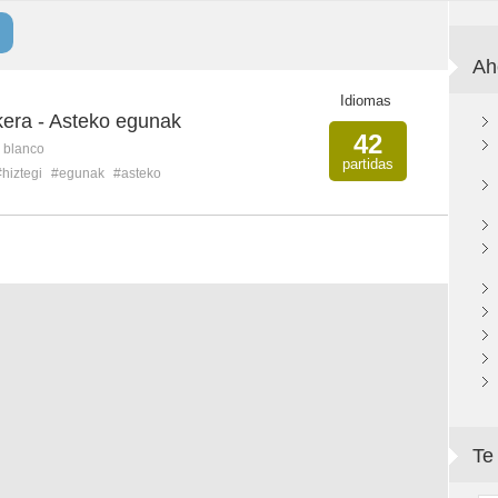
Ah
Idiomas
kera - Asteko egunak
42
n blanco
partidas
#hiztegi
#egunak
#asteko
Te