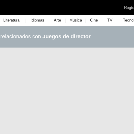
Regís
|
|
|
|
|
|
Literatura
Idiomas
Arte
Música
Cine
TV
Tecno
 relacionados con
Juegos de director
.