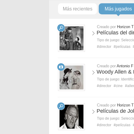
Más recientes
Más jugados
Creado por
Horizon T
Películas del di
Tipo de juego:
Selecci
#director
#películas
Creado por
Antonio F
Woody Allen & 
Tipo de juego:
Identifi
#director
#cine
#alle
Creado por
Horizon T
Películas de J
Tipo de juego:
Selecci
#director
#películas