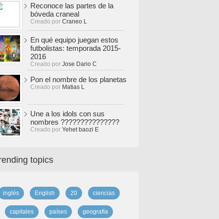
Reconoce las partes de la
bóveda craneal
Creado por
Craneo L
En qué equipo juegan estos
futbolistas: temporada 2015-
2016
Creado por
Jose Dario C
Pon el nombre de los planetas
Creado por
Matias L
Une a los idols con sus
nombres ???????????????
Creado por
Yehet baozi E
rending topics
inglés
English
20
ciencias
capitales
países
geografía