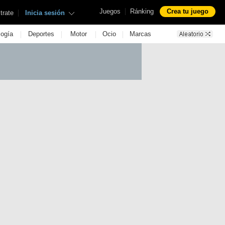
|
Juegos
Ránking
Crea tu juego
|
trate
Inicia sesión
|
|
|
|
logía
Deportes
Motor
Ocio
Marcas