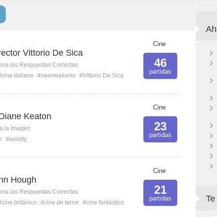
Ah
Cine
rector Vittorio De Sica
46
ona las Respuestas Correctas
partidas
#cine italiano
#neorrealismo
#Vittorio De Sica
Cine
Diane Keaton
23
ca la Imagen
partidas
n
#woody
Cine
ohn Hough
21
ona las Respuestas Correctas
Te
partidas
#cine británico
#cine de terror
#cine fantástico