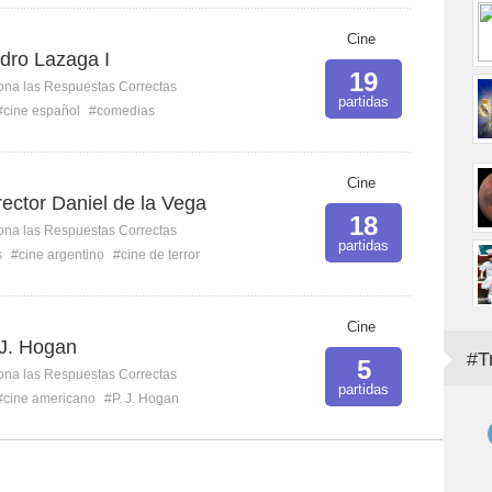
Cine
dro Lazaga I
19
ona las Respuestas Correctas
partidas
#cine español
#comedias
Cine
irector Daniel de la Vega
18
ona las Respuestas Correctas
partidas
s
#cine argentino
#cine de terror
Cine
 J. Hogan
#T
5
ona las Respuestas Correctas
partidas
#cine americano
#P. J. Hogan