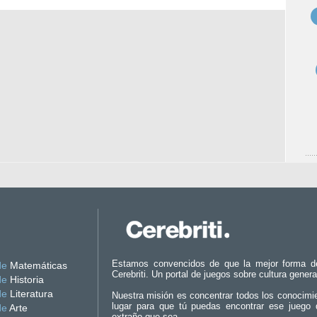
Estamos convencidos de que la mejor forma d
de
Matemáticas
Cerebriti. Un portal de juegos sobre cultura genera
de
Historia
de
Literatura
Nuestra misión es concentrar todos los conocimi
lugar para que tú puedas encontrar ese juego 
de
Arte
extraño que sea.