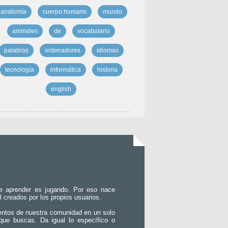
anatomía
cuerpo humano
mundo
animales
de
vocabulario
palabras
ordenadores
idiomas
tecnología
informática
historia
english
e aprender es jugando. Por eso nace
l creados por los propios usuarios.
entos de nuestra comunidad en un solo
que buscas. Da igual lo específico o