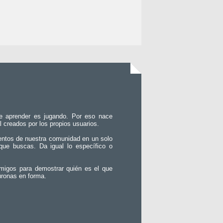
e aprender es jugando. Por eso nace
l creados por los propios usuarios.
entos de nuestra comunidad en un solo
que buscas. Da igual lo específico o
migos para demostrar quién es el que
uronas en forma.