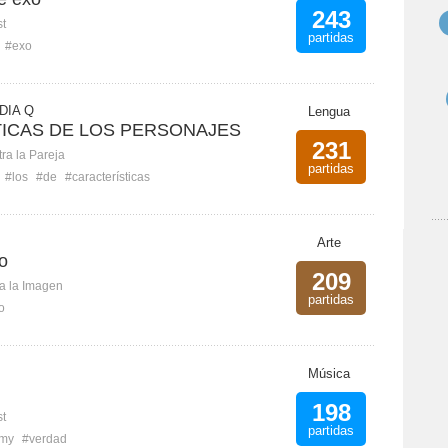
243
st
partidas
#exo
DIA Q
Lengua
ICAS DE LOS PERSONAJES
231
ra la Pareja
partidas
#los
#de
#características
Arte
o
209
ca la Imagen
partidas
o
Música
198
st
partidas
rmy
#verdad