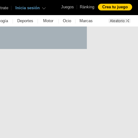
|
Juegos
Ránking
Crea tu juego
|
trate
Inicia sesión
|
|
|
|
logía
Deportes
Motor
Ocio
Marcas