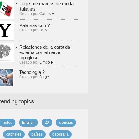
Logos de marcas de moda
italianas
Creado por
Carlos M
Palabras con Y
Creado por
UCV
Relaciones de la carótida
externa con el nervio
hipogloso
Creado por
Limbo R
Tecnología 2
Creado por
Jorge
rending topics
inglés
English
20
ciencias
capitales
países
geografía