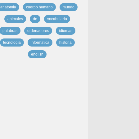
anatomía
cuerpo humano
mundo
animales
de
vocabulario
palabras
ordenadores
idiomas
tecnología
informática
historia
english