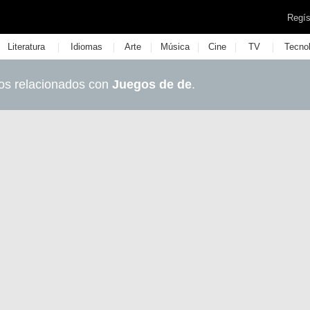
Regís
|
|
|
|
|
|
Literatura
Idiomas
Arte
Música
Cine
TV
Tecno
os relacionados con
Juegos de de
.