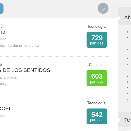
Ah
 D
Tecnología
ino
729
mudo
partidas
#de
#arduino
#robotica
S
Ciencias
 DE LOS SENTIDOS
603
ca la Imagen
partidas
#organos
Tecnología
XCEL
542
mudo
Te
partidas