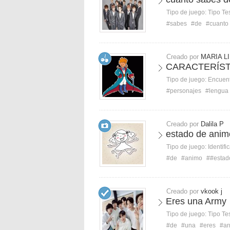
Tipo de juego:
Tipo Te
#sabes
#de
#cuanto
Creado por
MARIA LI
CARACTERÍST
Tipo de juego:
Encuent
#personajes
#lengua
Creado por
Dalila P
estado de anim
Tipo de juego:
Identifi
#de
#animo
##estad
Creado por
vkook j
Eres una Army
Tipo de juego:
Tipo Te
#de
#una
#eres
#a