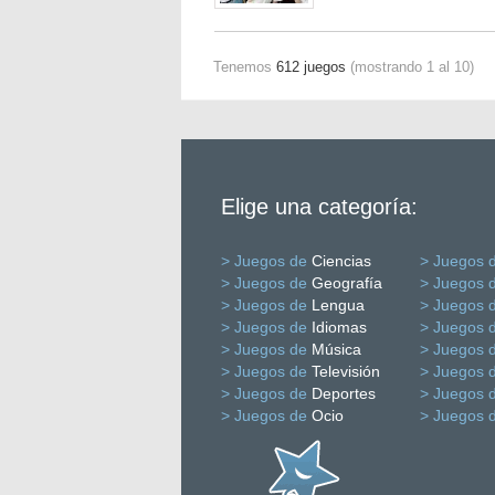
Tenemos
612 juegos
(mostrando 1 al 10)
Elige una categoría:
> Juegos de
Ciencias
> Juegos 
> Juegos de
Geografía
> Juegos 
> Juegos de
Lengua
> Juegos 
> Juegos de
Idiomas
> Juegos 
> Juegos de
Música
> Juegos 
> Juegos de
Televisión
> Juegos 
> Juegos de
Deportes
> Juegos 
> Juegos de
Ocio
> Juegos 