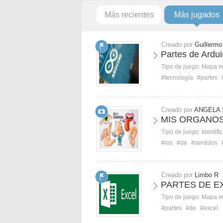
Más recientes
Más jugados
Creado por
Guillermo
Partes de Ardu
Tipo de juego:
Mapa 
#tecnología
#partes
Creado por
ANGELA 
MIS ORGANOS
Tipo de juego:
Identifi
#los
#de
#sentidos
Creado por
Limbo R
PARTES DE E
Tipo de juego:
Mapa 
#partes
#de
#excel