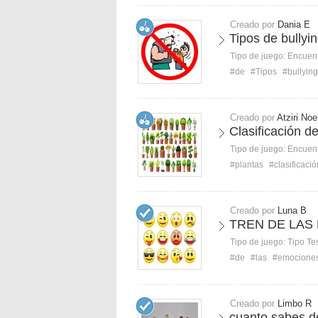
Creado por
Dania E
Tipos de bullyin
Tipo de juego:
Encuent
#de
#Tipos
#bullying
Creado por
Atziri Noe
Clasificación d
Tipo de juego:
Encuent
#plantas
#clasificació
Creado por
Luna B
TREN DE LAS
Tipo de juego:
Tipo Te
#de
#las
#emocione
Creado por
Limbo R
cuanto sabes d