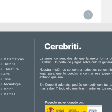
Estamos convencidos de que la mejor forma d
de
Matemáticas
Cerebriti. Un portal de juegos sobre cultura genera
de
Historia
de
Literatura
Nuestra misión es concentrar todos los conocimi
lugar para que tú puedas encontrar ese juego 
de
Arte
extraño que sea.
de
Cine
de
Tecnología
En Cerebriti además, podrás competir con tus a
más sabe. Y todo ello mientras mantienes tus ne
de
Motor
de
Marcas