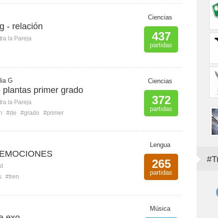
Ciencias
g - relación
437
ra la Pareja
partidas
lia G
Ciencias
e plantas primer grado
372
ra la Pareja
partidas
n
#de
#grado
#primer
Lengua
 EMOCIONES
#T
265
st
partidas
s
#tren
Música
e exo