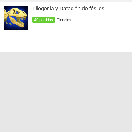
Filogenia y Datación de fósiles
40 partidas
Ciencias