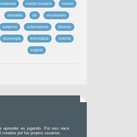
anatomía
cuerpo humano
mundo
animales
de
vocabulario
palabras
ordenadores
idiomas
tecnología
informática
historia
english
e aprender es jugando. Por eso nace
l creados por los propios usuarios.