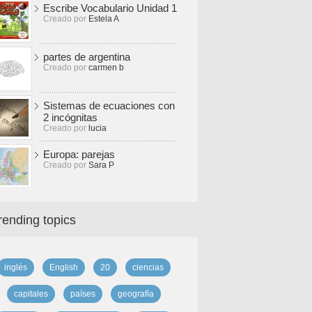
Escribe Vocabulario Unidad 1
Creado por
Estela A
partes de argentina
Creado por
carmen b
Sistemas de ecuaciones con
2 incógnitas
Creado por
lucia
Europa: parejas
Creado por
Sara P
rending topics
inglés
English
20
ciencias
capitales
países
geografía