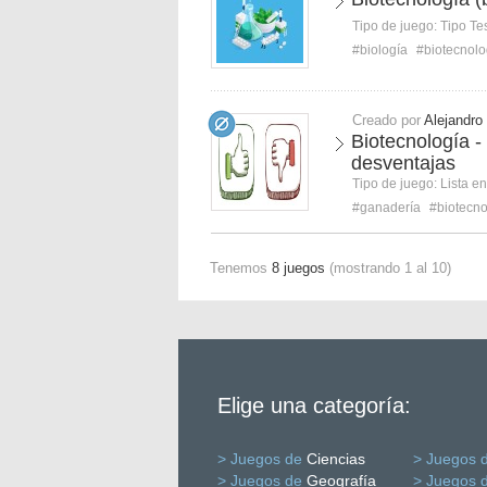
Tipo de juego:
Tipo Te
#biología
#biotecnolo
Creado por
Alejandro
Biotecnología -
desventajas
Tipo de juego:
Lista e
#ganadería
#biotecno
Tenemos
8 juegos
(mostrando 1 al 10)
Elige una categoría:
> Juegos de
Ciencias
> Juegos 
> Juegos de
Geografía
> Juegos 