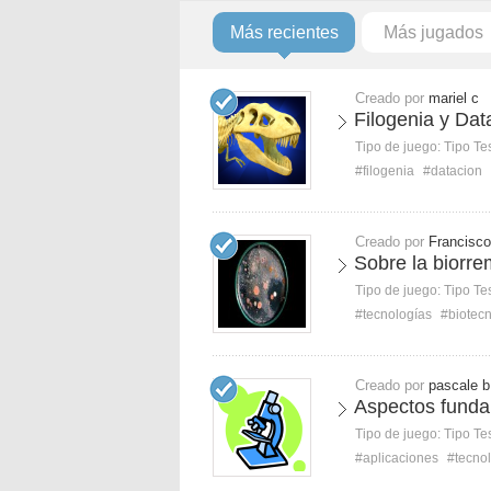
Más recientes
Más jugados
Creado por
mariel c
Filogenia y Dat
Tipo de juego:
Tipo Te
#filogenia
#datacion
Creado por
Francisc
Sobre la biorre
Tipo de juego:
Tipo Te
#tecnologías
#biotec
Creado por
pascale b
Aspectos funda
Tipo de juego:
Tipo Te
#aplicaciones
#tecno