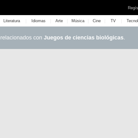
Regís
|
|
|
|
|
|
Literatura
Idiomas
Arte
Música
Cine
TV
Tecno
 relacionados con
Juegos de ciencias biológicas
.