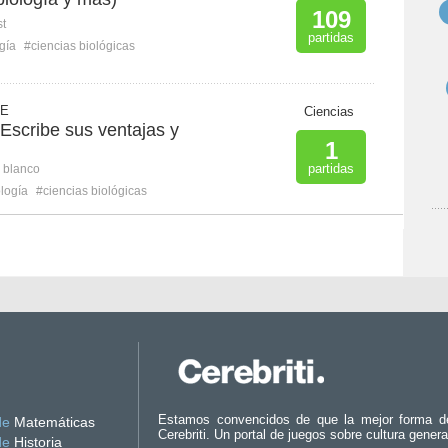
109
st
partidas
gía
#ciencias biológicas
 E
Ciencias
 Escribe sus ventajas y
1
partidas
n blanco
logía
#ciencias biológicas
Estamos convencidos de que la mejor forma d
de
Matemáticas
Cerebriti. Un portal de juegos sobre cultura genera
de
Historia