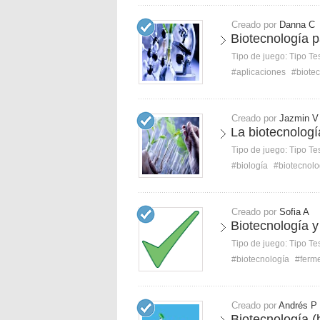
Creado por
Danna C
Biotecnología p
Tipo de juego:
Tipo Te
#aplicaciones
#biote
Creado por
Jazmin V
La biotecnologí
Tipo de juego:
Tipo Te
#biología
#biotecnolo
Creado por
Sofia A
Biotecnología y
Tipo de juego:
Tipo Te
#biotecnología
#ferm
Creado por
Andrés P
Biotecnología (