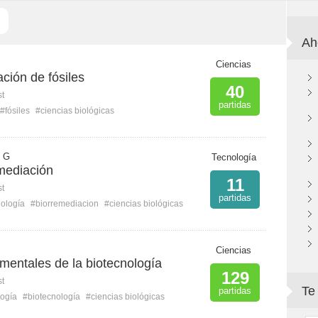
Ah
Ciencias
ación de fósiles
40
st
partidas
#fósiles
#ciencias biológicas
o G
Tecnología
mediación
11
st
partidas
nología
#biorremediacion
#ciencias biológicas
Ciencias
mentales de la biotecnología
129
st
Te
partidas
logía
#biotecnología
#ciencias biológicas