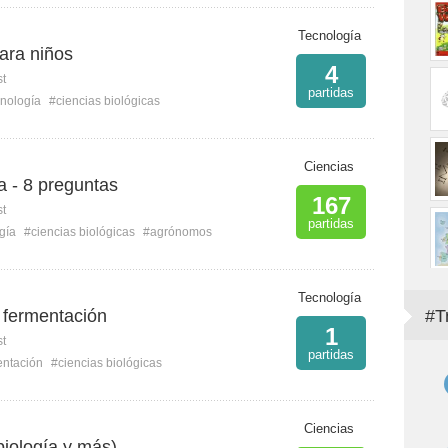
Tecnología
ara niños
4
st
partidas
cnología
#ciencias biológicas
Ciencias
a - 8 preguntas
167
st
partidas
gía
#ciencias biológicas
#agrónomos
Tecnología
 fermentación
#T
1
st
partidas
entación
#ciencias biológicas
Ciencias
biología y más)