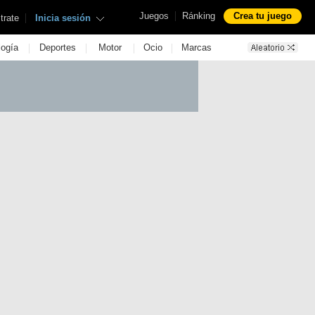
|
Juegos
Ránking
Crea tu juego
|
trate
Inicia sesión
|
|
|
|
logía
Deportes
Motor
Ocio
Marcas