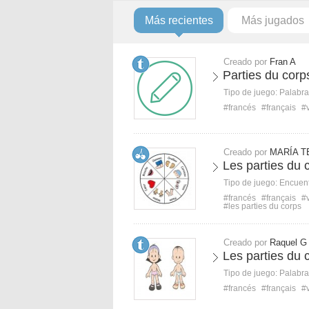
Más recientes
Más jugados
Creado por
Fran A
Parties du corp
Tipo de juego:
Palabra
#francés
#français
#
Creado por
MARÍA T
Les parties du 
Tipo de juego:
Encuent
#francés
#français
#
#les parties du corps
Creado por
Raquel G
Les parties du
Tipo de juego:
Palabra
#francés
#français
#