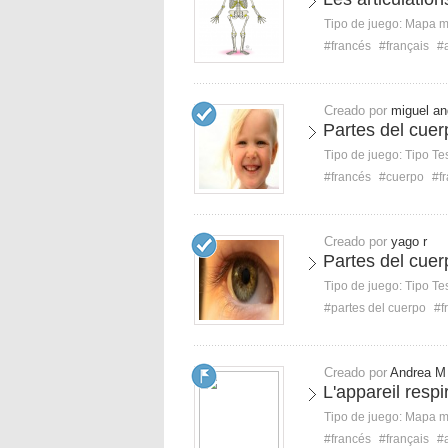
Tipo de juego:
Mapa 
#francés
#français
#
Creado por
miguel an
Partes del cuer
Tipo de juego:
Tipo Te
#francés
#cuerpo
#f
Creado por
yago r
Partes del cuer
Tipo de juego:
Tipo Te
#partes del cuerpo
#f
Creado por
Andrea M
L'appareil respi
Tipo de juego:
Mapa 
#francés
#français
#