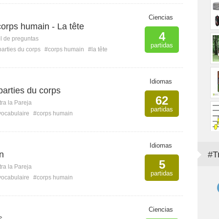
Ciencias
corps humain - La tête
4
l de preguntas
partidas
parties du corps
#corps humain
#la tête
Idiomas
parties du corps
62
ra la Pareja
partidas
vocabulaire
#corps humain
Idiomas
n
#T
5
ra la Pareja
partidas
vocabulaire
#corps humain
Ciencias
s