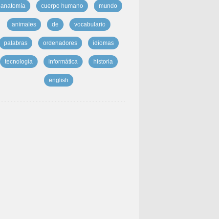
anatomía
cuerpo humano
mundo
animales
de
vocabulario
palabras
ordenadores
idiomas
tecnología
informática
historia
english