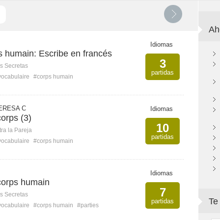
Ah
Idiomas
s humain: Escribe en francés
3
s Secretas
partidas
vocabulaire
#corps humain
ERESA C
Idiomas
corps (3)
10
ra la Pareja
partidas
vocabulaire
#corps humain
Idiomas
 corps humain
7
s Secretas
Te
partidas
vocabulaire
#corps humain
#parties