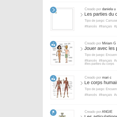
Creado por
daniela u
Les parties du 
Tipo de juego:
Carruse
#francés
#français
#
Creado por
Miriam G
Jouer avec les 
Tipo de juego:
Encuent
#francés
#français
#
#les parties du corps
Creado por
mari c
Le corps humai
Tipo de juego:
Encuent
#francés
#français
#
Creado por
ANGIE
Les articulation