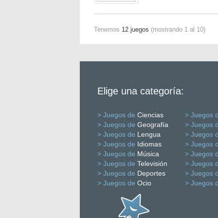
Tenemos
12 juegos
(mostrando 1 al 10)
Elige una categoría:
> Juegos de
Ciencias
> Juegos 
> Juegos de
Geografía
> Juegos 
> Juegos de
Lengua
> Juegos 
> Juegos de
Idiomas
> Juegos 
> Juegos de
Música
> Juegos 
> Juegos de
Televisión
> Juegos 
> Juegos de
Deportes
> Juegos 
> Juegos de
Ocio
> Juegos 