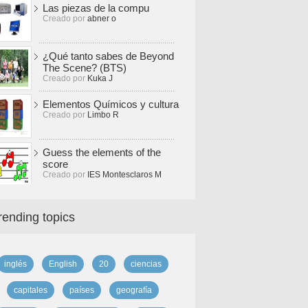
Las piezas de la compu
Creado por
abner o
¿Qué tanto sabes de Beyond
The Scene? (BTS)
Creado por
Kuka J
Elementos Químicos y cultura
Creado por
Limbo R
Guess the elements of the
score
Creado por
IES Montesclaros M
rending topics
inglés
English
20
ciencias
capitales
países
geografía