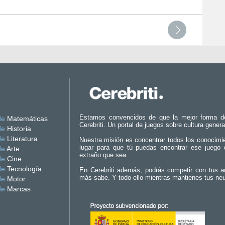
Estamos convencidos de que la mejor forma d
de
Matemáticas
Cerebriti. Un portal de juegos sobre cultura genera
de
Historia
de
Literatura
Nuestra misión es concentrar todos los conocimi
lugar para que tú puedas encontrar ese juego 
de
Arte
extraño que sea.
de
Cine
de
Tecnología
En Cerebriti además, podrás competir con tus a
más sabe. Y todo ello mientras mantienes tus ne
de
Motor
de
Marcas