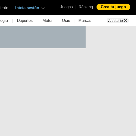
|
Juegos
Ránking
Crea tu juego
|
trate
Inicia sesión
|
|
|
|
logía
Deportes
Motor
Ocio
Marcas