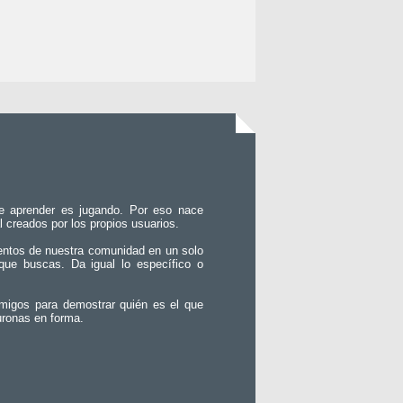
e aprender es jugando. Por eso nace
l creados por los propios usuarios.
entos de nuestra comunidad en un solo
que buscas. Da igual lo específico o
migos para demostrar quién es el que
uronas en forma.