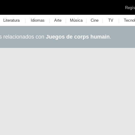
Regís
|
|
|
|
|
|
Literatura
Idiomas
Arte
Música
Cine
TV
Tecno
s relacionados con
Juegos de corps humain
.