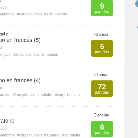
9
mudo
partidas
anatomie
#corps humain
#articulations
gel o
Idiomas
po en francés (5)
5
st
partidas
rançais
#anatomie
#corps humain
Idiomas
po en francés (4)
72
st
partidas
rancés
#français
#vocabulaire
#corps humain
Ciencias
ratoire
6
mudo
partidas
anatomie
#corps humain
#appareil respiratoire