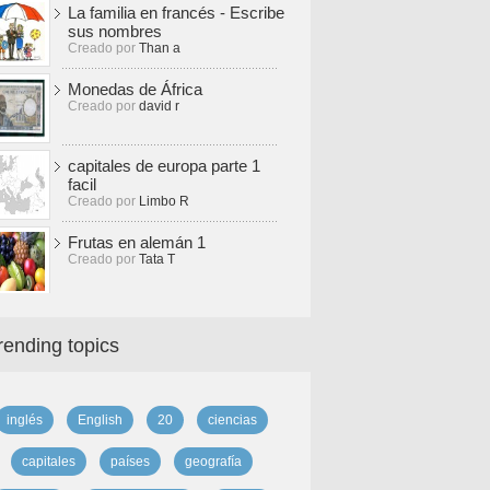
La familia en francés - Escribe
sus nombres
Creado por
Than a
Monedas de África
Creado por
david r
capitales de europa parte 1
facil
Creado por
Limbo R
Frutas en alemán 1
Creado por
Tata T
rending topics
inglés
English
20
ciencias
capitales
países
geografía