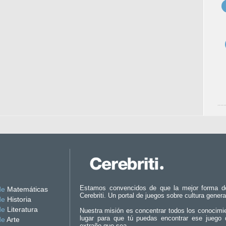
Estamos convencidos de que la mejor forma d
de
Matemáticas
Cerebriti. Un portal de juegos sobre cultura genera
de
Historia
de
Literatura
Nuestra misión es concentrar todos los conocimi
lugar para que tú puedas encontrar ese juego 
de
Arte
extraño que sea.