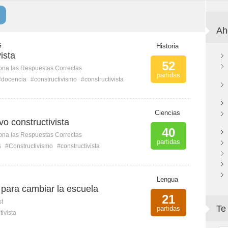
Ah
G
Historia
ista
52
ona las Respuestas Correctas
partidas
#docencia
#constructivismo
#constructivista
Ciencias
o constructivista
40
ona las Respuestas Correctas
partidas
s
#Constructivismo
#constructivista
Lengua
 para cambiar la escuela
21
st
Te
partidas
tivista