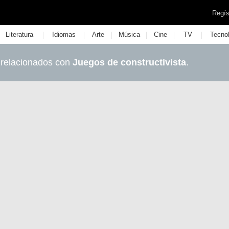
Regís
|
|
|
|
|
|
Literatura
Idiomas
Arte
Música
Cine
TV
Tecno
 relacionados con
Juegos de constructivista
.