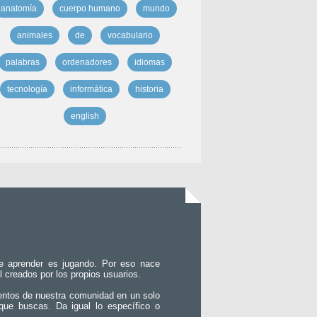
anatomía
cuerpo humano
mundo
animales
de
vocabulario
palabras
ordenadores
idiomas
tecnología
informática
historia
english
e aprender es jugando. Por eso nace
l creados por los propios usuarios.
entos de nuestra comunidad en un solo
que buscas. Da igual lo específico o