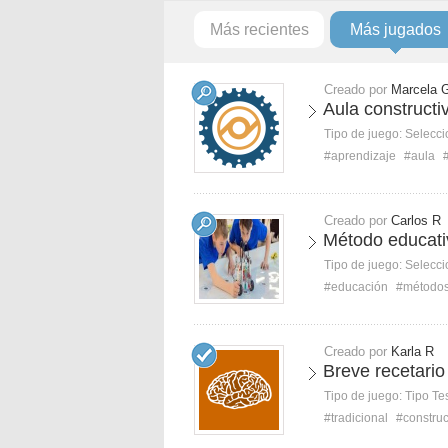
Más recientes
Más jugados
Creado por
Marcela 
Aula constructiv
Tipo de juego:
Selecci
#aprendizaje
#aula
Creado por
Carlos R
Método educativ
Tipo de juego:
Selecci
#educación
#método
Creado por
Karla R
Breve recetario
Tipo de juego:
Tipo Te
#tradicional
#construc