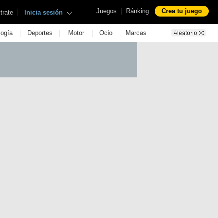
|
Juegos
Ránking
Crea tu juego
|
trate
Inicia sesión
|
|
|
|
logía
Deportes
Motor
Ocio
Marcas