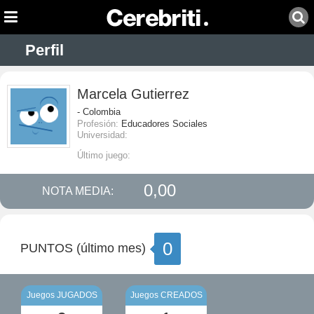
Perfil
Marcela Gutierrez
- Colombia
Profesión:
Educadores Sociales
Universidad:
Último juego:
0,00
NOTA MEDIA:
0
PUNTOS (último mes)
Juegos JUGADOS
Juegos CREADOS