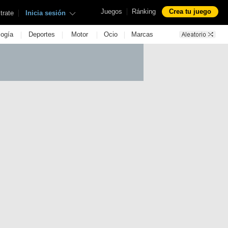
|
Juegos
Ránking
Crea tu juego
|
trate
Inicia sesión
|
|
|
|
logía
Deportes
Motor
Ocio
Marcas