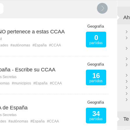
Ah
Geografía
 NO pertenece a estas CCAA
0
st
partidas
dades
#autónomas
#España
#CCAA
Geografía
paña - Escribe su CCAA
16
s Secretas
partidas
nomas
#municipios
#España
#CCAA
Geografía
A de España
34
s Secretas
Te
partidas
ades
#autónomas
#España
#CCAA