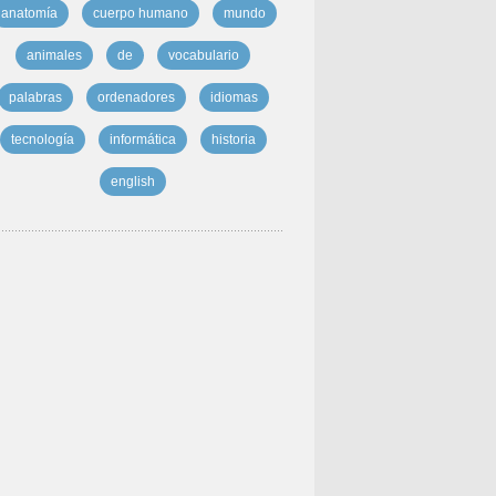
anatomía
cuerpo humano
mundo
animales
de
vocabulario
palabras
ordenadores
idiomas
tecnología
informática
historia
english