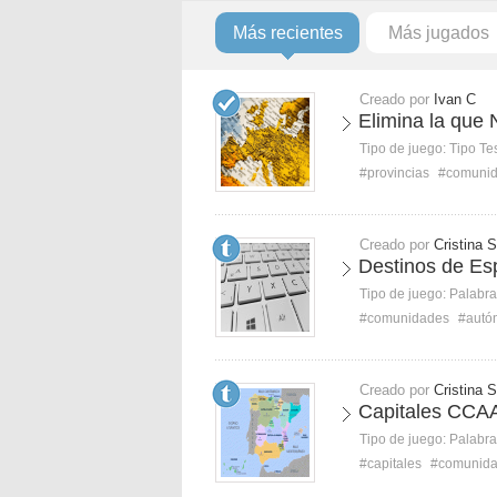
Más recientes
Más jugados
Creado por
Ivan C
Elimina la que
Tipo de juego:
Tipo Te
#provincias
#comuni
Creado por
Cristina S
Destinos de Es
Tipo de juego:
Palabra
#comunidades
#autó
Creado por
Cristina S
Capitales CCA
Tipo de juego:
Palabra
#capitales
#comunid