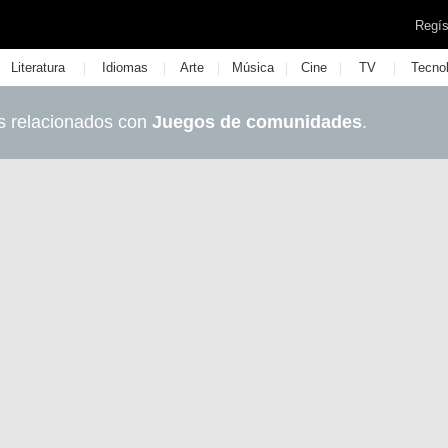
Regís
|
|
|
|
|
|
Literatura
Idiomas
Arte
Música
Cine
TV
Tecno
s relacionados con
Juegos de comunidades
.