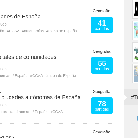
Geografía
dades de España
41
mudo
partidas
ña
#CCAA
#autonomías
#mapa de España
Geografía
itales de comunidades
55
partidas
mudo
nomas
#España
#CCAA
#mapa de España
C
Geografía
 ciudades autónomas de España
#T
78
mudo
partidas
ades
#autónomas
#España
#CCAA
Geografía
d es?