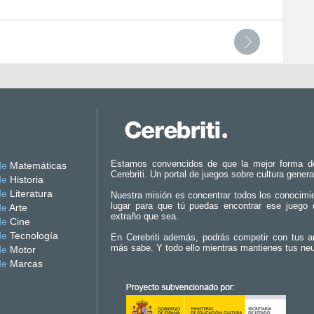
Estamos convencidos de que la mejor forma d
de
Matemáticas
Cerebriti. Un portal de juegos sobre cultura genera
de
Historia
de
Literatura
Nuestra misión es concentrar todos los conocimi
lugar para que tú puedas encontrar ese juego 
de
Arte
extraño que sea.
de
Cine
de
Tecnología
En Cerebriti además, podrás competir con tus a
más sabe. Y todo ello mientras mantienes tus ne
de
Motor
de
Marcas