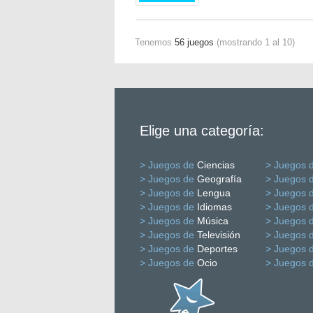
Tenemos
56 juegos
(mostrando 1 al 10)
Elige una categoría:
> Juegos de
Ciencias
> Juegos 
> Juegos de
Geografía
> Juegos 
> Juegos de
Lengua
> Juegos 
> Juegos de
Idiomas
> Juegos 
> Juegos de
Música
> Juegos 
> Juegos de
Televisión
> Juegos 
> Juegos de
Deportes
> Juegos 
> Juegos de
Ocio
> Juegos 