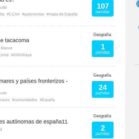
107
mudo
partidas
ña
#CCAA
#autonomías
#mapa de España
Geografía
e tacacoma
1
n blanco
partidas
coma
#millimbaya
Geografía
ares y países fronterizos -
24
partidas
mudo
mares
#comunidades
#España
Geografía
es autónomas de españa11
2
st
partidas