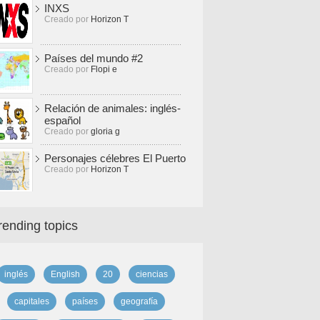
INXS
Creado por
Horizon T
Países del mundo #2
Creado por
Flopi e
Relación de animales: inglés-
español
Creado por
gloria g
Personajes célebres El Puerto
Creado por
Horizon T
rending topics
inglés
English
20
ciencias
capitales
países
geografía