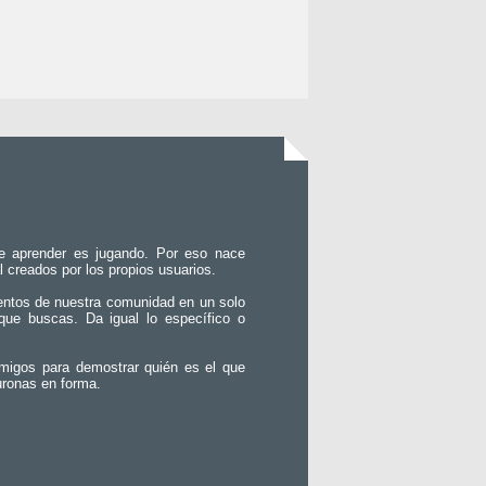
e aprender es jugando. Por eso nace
l creados por los propios usuarios.
entos de nuestra comunidad en un solo
que buscas. Da igual lo específico o
migos para demostrar quién es el que
uronas en forma.