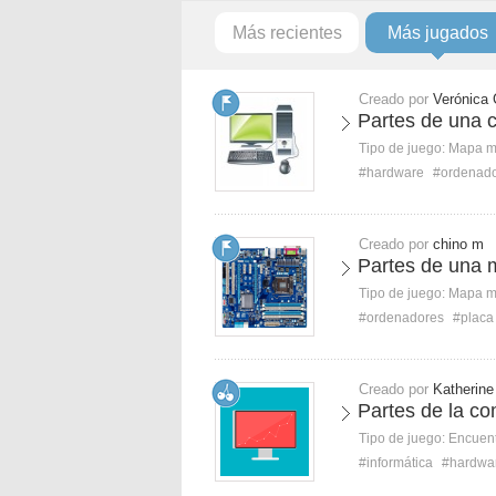
Más recientes
Más jugados
Creado por
Verónica 
Partes de una 
Tipo de juego:
Mapa 
#hardware
#ordenad
Creado por
chino m
Partes de una 
Tipo de juego:
Mapa 
#ordenadores
#placa
Creado por
Katherine
Partes de la co
Tipo de juego:
Encuent
#informática
#hardwa