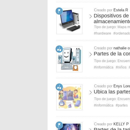
Creado por
Estela R
Dispositivos de
almacenamient
Tipo de juego:
Mapa 
#hardware
#ordenad
Creado por
nathalie o
Partes de la c
Tipo de juego:
Encuent
#informática
#niños
Creado por
Enys Lor
Ubica las parte
Tipo de juego:
Encuent
#informática
#partes
Creado por
KELLY P
Partes de la tar