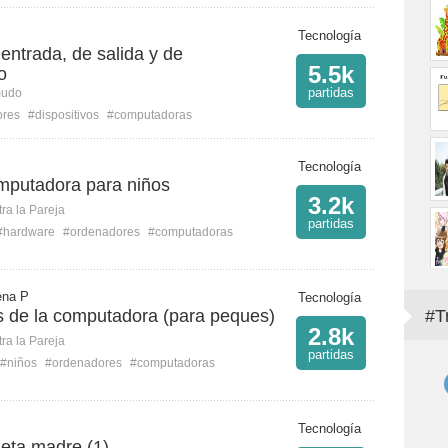
Tecnología
 entrada, de salida y de
5.5k
o
partidas
mudo
ores
#dispositivos
#computadoras
Tecnología
omputadora para niños
3.2k
ra la Pareja
partidas
#hardware
#ordenadores
#computadoras
ena P
Tecnología
s de la computadora (para peques)
#T
2.8k
ra la Pareja
partidas
#niños
#ordenadores
#computadoras
Tecnología
jeta madre (1)