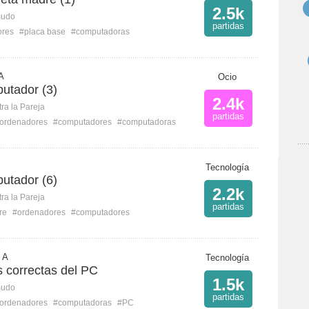
2.5k
mudo
partidas
ores
#placa base
#computadoras
A
Ocio
utador (3)
2.4k
ra la Pareja
partidas
ordenadores
#computadores
#computadoras
Tecnología
utador (6)
2.2k
ra la Pareja
partidas
re
#ordenadores
#computadores
 A
Tecnología
s correctas del PC
1.5k
mudo
partidas
ordenadores
#computadoras
#PC