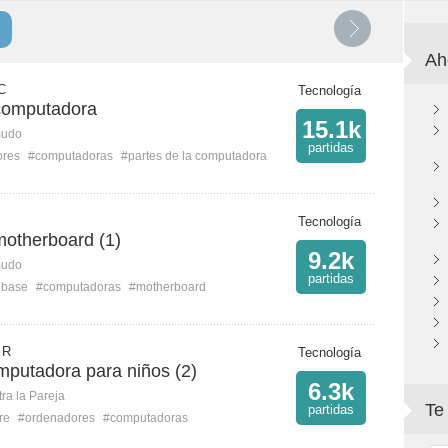
Ah
C
Tecnología
computadora
15.1k
mudo
partidas
ores
#computadoras
#partes de la computadora
Tecnología
motherboard (1)
9.2k
mudo
partidas
 base
#computadoras
#motherboard
 R
Tecnología
mputadora para niños (2)
6.3k
ra la Pareja
Te
partidas
re
#ordenadores
#computadoras