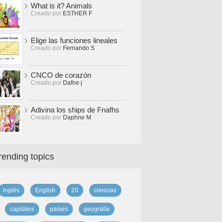
What is it? Animals
Creado por
ESTHER F
Elige las funciones lineales
Creado por
Fernando S
CNCO de corazón
Creado por
Dafne j
Adivina los ships de Fnafhs
Creado por
Daphne M
rending topics
inglés
English
20
ciencias
capitales
países
geografía