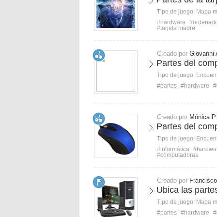
Tipo de juego:
Mapa 
#hardware
#ordenad
#tarjeta madre
Creado por
Giovanni 
Partes del comp
Tipo de juego:
Encuent
#partes
#hardware
#
Creado por
Mónica P
Partes del comp
Tipo de juego:
Encuent
#informática
#hardwa
#computadoras
Creado por
Francisco
Ubica las parte
Tipo de juego:
Mapa 
#partes
#hardware
#