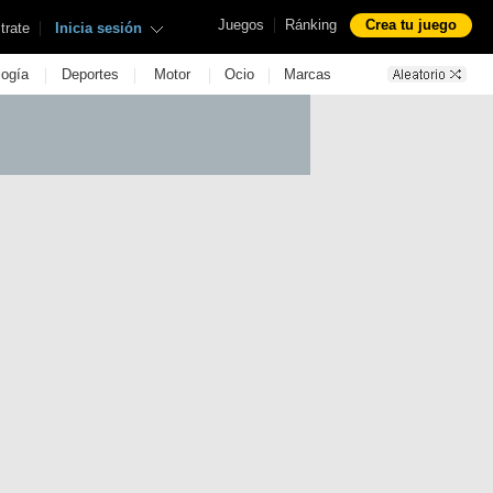
|
Juegos
Ránking
Crea tu juego
|
trate
Inicia sesión
|
|
|
|
logía
Deportes
Motor
Ocio
Marcas