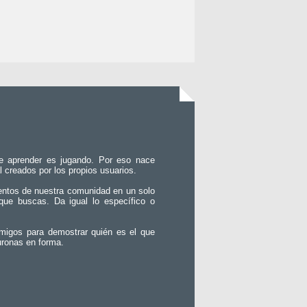
e aprender es jugando. Por eso nace
l creados por los propios usuarios.
entos de nuestra comunidad en un solo
que buscas. Da igual lo específico o
migos para demostrar quién es el que
uronas en forma.