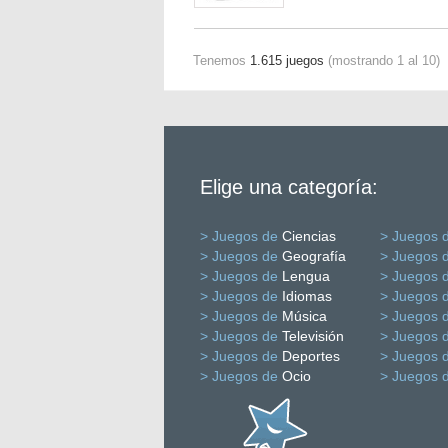
Tenemos
1.615 juegos
(mostrando 1 al 10)
Elige una categoría:
> Juegos de
Ciencias
> Juegos 
> Juegos de
Geografía
> Juegos 
> Juegos de
Lengua
> Juegos 
> Juegos de
Idiomas
> Juegos 
> Juegos de
Música
> Juegos 
> Juegos de
Televisión
> Juegos 
> Juegos de
Deportes
> Juegos 
> Juegos de
Ocio
> Juegos 