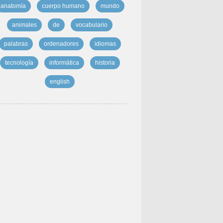
anatomía
cuerpo humano
mundo
animales
de
vocabulario
palabras
ordenadores
idiomas
tecnología
informática
historia
english