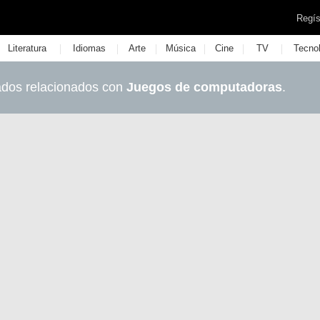
Regís
|
|
|
|
|
|
Literatura
Idiomas
Arte
Música
Cine
TV
Tecno
ados relacionados con
Juegos de computadoras
.