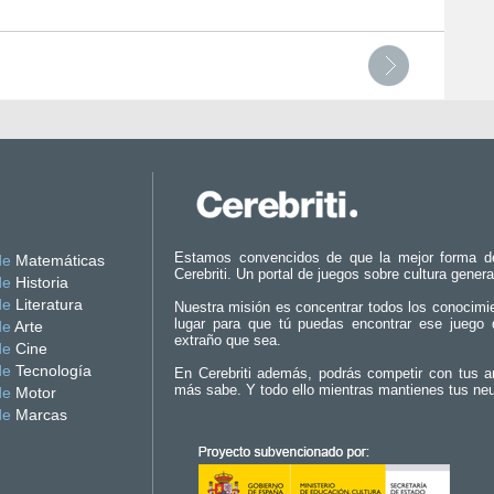
Estamos convencidos de que la mejor forma d
de
Matemáticas
Cerebriti. Un portal de juegos sobre cultura genera
de
Historia
de
Literatura
Nuestra misión es concentrar todos los conocimi
lugar para que tú puedas encontrar ese juego 
de
Arte
extraño que sea.
de
Cine
de
Tecnología
En Cerebriti además, podrás competir con tus a
más sabe. Y todo ello mientras mantienes tus ne
de
Motor
de
Marcas