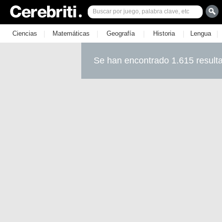
|
|
|
|
|
Ciencias
Matemáticas
Geografía
Historia
Lengua
Se han encontrado 1.615 result