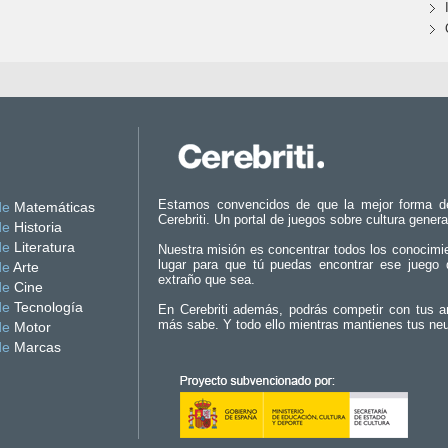
Estamos convencidos de que la mejor forma d
de
Matemáticas
Cerebriti. Un portal de juegos sobre cultura genera
de
Historia
de
Literatura
Nuestra misión es concentrar todos los conocimi
lugar para que tú puedas encontrar ese juego 
de
Arte
extraño que sea.
de
Cine
de
Tecnología
En Cerebriti además, podrás competir con tus a
más sabe. Y todo ello mientras mantienes tus ne
de
Motor
de
Marcas