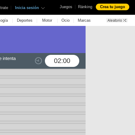
|
Juegos
Ránking
Crea tu juego
|
trate
Inicia sesión
|
|
|
|
logía
Deportes
Motor
Ocio
Marcas
 intenta
02:00