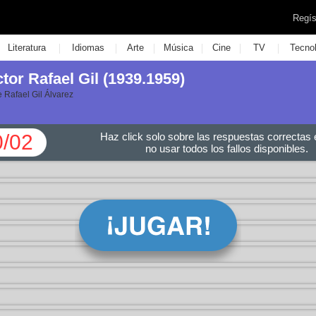
Regís
|
|
|
|
|
|
Literatura
Idiomas
Arte
Música
Cine
TV
Tecno
ctor Rafael Gil (1939.1959)
de Rafael Gil Álvarez
0/02
Haz click solo sobre las respuestas correctas e
no usar todos los fallos disponibles.