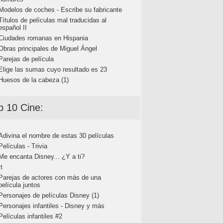
Modelos de coches - Escribe su fabricante
Títulos de películas mal traducidas al
español II
Ciudades romanas en Hispania
Obras principales de Miguel Ángel
Parejas de película
Elige las sumas cuyo resultado es 23
Huesos de la cabeza (1)
p 10 Cine:
Adivina el nombre de estas 30 películas
Películas - Trivia
Me encanta Disney... ¿Y a ti?
It
Parejas de actores con más de una
película juntos
Personajes de películas Disney (1)
Personajes infantiles - Disney y más
Películas infantiles #2