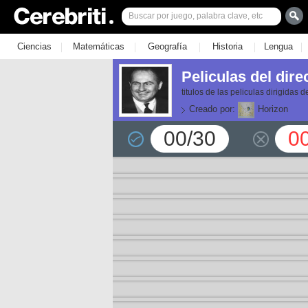
|
|
|
|
|
Ciencias
Matemáticas
Geografía
Historia
Lengua
Peliculas del dire
titulos de las peliculas dirigidas 
Creado por:
Horizon
00/30
0
or