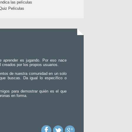
Indica las películas
Quiz Películas
e aprender es jugando. Por eso nace
l creados por los propios usuarios.
entos de nuestra comunidad en un solo
que buscas. Da igual lo específico o
migos para demostrar quién es el que
uronas en forma.