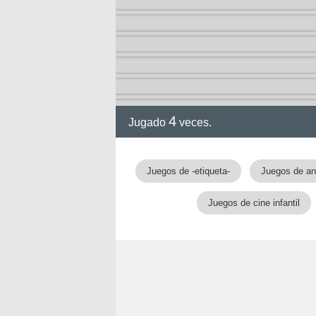
ol I
ol II
4
Jugado
veces.
Juegos de -etiqueta-
Juegos de an
Juegos de cine infantil
rvel