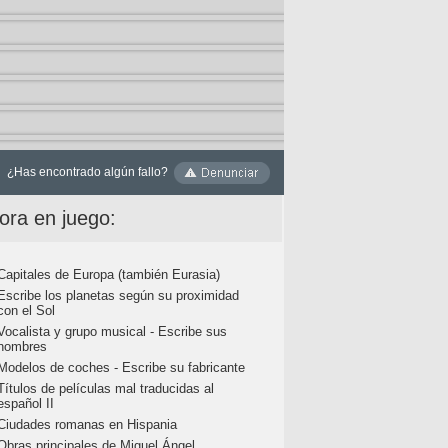
¿Has encontrado algún fallo?
ora en juego:
Capitales de Europa (también Eurasia)
Escribe los planetas según su proximidad
con el Sol
Vocalista y grupo musical - Escribe sus
nombres
Modelos de coches - Escribe su fabricante
Títulos de películas mal traducidas al
español II
Ciudades romanas en Hispania
Obras principales de Miguel Ángel