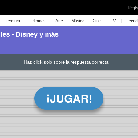
Regís
|
|
|
|
|
|
Literatura
Idiomas
Arte
Música
Cine
TV
Tecno
iles - Disney y más
Haz click solo sobre la respuesta correcta.