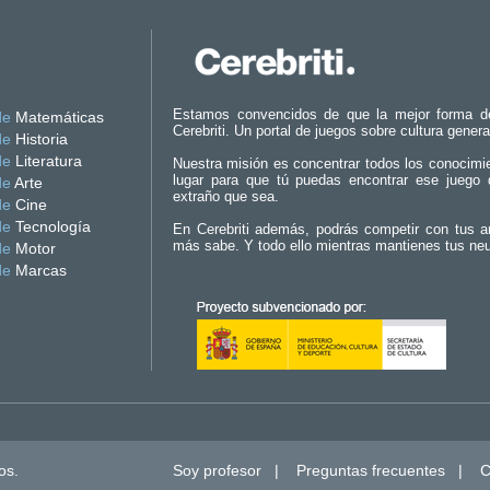
Estamos convencidos de que la mejor forma d
de
Matemáticas
Cerebriti. Un portal de juegos sobre cultura genera
de
Historia
de
Literatura
Nuestra misión es concentrar todos los conocimi
lugar para que tú puedas encontrar ese juego 
de
Arte
extraño que sea.
de
Cine
de
Tecnología
En Cerebriti además, podrás competir con tus a
más sabe. Y todo ello mientras mantienes tus ne
de
Motor
de
Marcas
os.
Soy profesor
|
Preguntas frecuentes
|
C