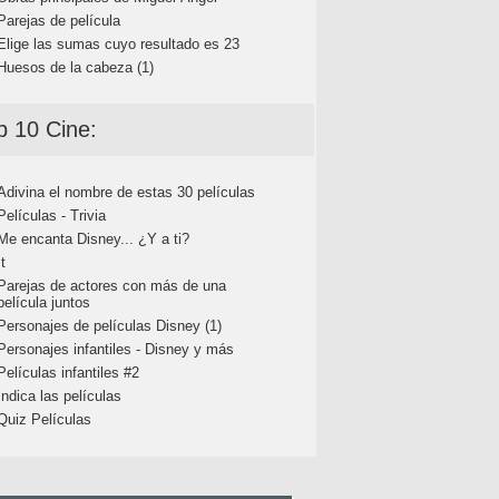
Parejas de película
Elige las sumas cuyo resultado es 23
Huesos de la cabeza (1)
p 10 Cine:
Adivina el nombre de estas 30 películas
Películas - Trivia
Me encanta Disney... ¿Y a ti?
It
Parejas de actores con más de una
película juntos
Personajes de películas Disney (1)
Personajes infantiles - Disney y más
Películas infantiles #2
Indica las películas
Quiz Películas