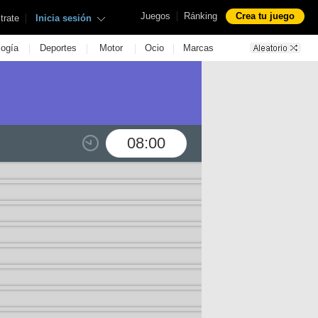
|
Juegos
Ránking
Crea tu juego
|
trate
Inicia sesión
|
|
|
|
logía
Deportes
Motor
Ocio
Marcas
08:00