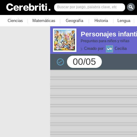
|
|
|
|
|
Ciencias
Matemáticas
Geografía
Historia
Lengua
Personajes infant
Preguntas para niños y niñas
Creado por:
Cecilia
00/05
or