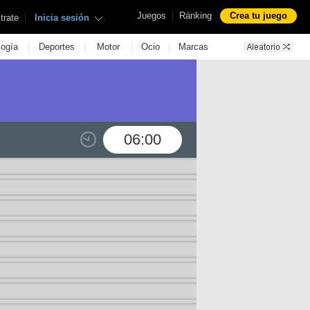
|
Juegos
Ránking
Crea tu juego
|
trate
Inicia sesión
|
|
|
|
logía
Deportes
Motor
Ocio
Marcas
06:00