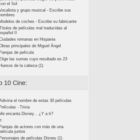
con el Sol
Vocalista y grupo musical - Escribe sus
nombres
Modelos de coches - Escribe su fabricante
Títulos de películas mal traducidas al
español II
Ciudades romanas en Hispania
Obras principales de Miguel Ángel
Parejas de película
Elige las sumas cuyo resultado es 23
Huesos de la cabeza (1)
p 10 Cine:
Adivina el nombre de estas 30 películas
Películas - Trivia
Me encanta Disney... ¿Y a ti?
It
Parejas de actores con más de una
película juntos
Personajes de películas Disney (1)