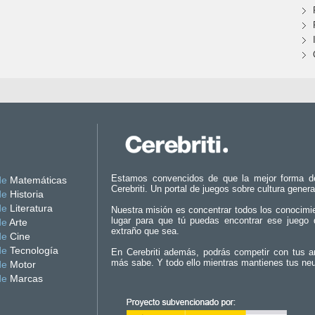
Estamos convencidos de que la mejor forma d
de
Matemáticas
Cerebriti. Un portal de juegos sobre cultura genera
de
Historia
de
Literatura
Nuestra misión es concentrar todos los conocimi
lugar para que tú puedas encontrar ese juego 
de
Arte
extraño que sea.
de
Cine
de
Tecnología
En Cerebriti además, podrás competir con tus a
más sabe. Y todo ello mientras mantienes tus ne
de
Motor
de
Marcas