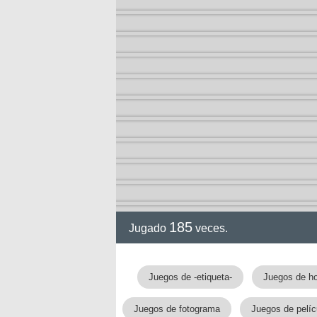
or
ol I
ol II
rvel
185
Jugado
veces.
Juegos de -etiqueta-
Juegos de ho
Juegos de fotograma
Juegos de pelíc