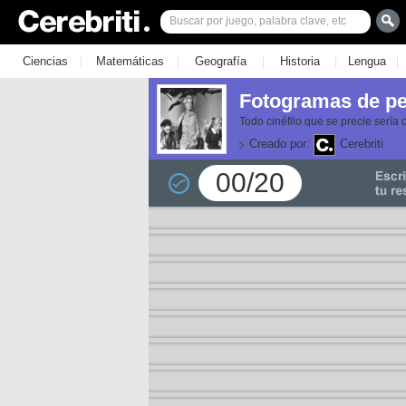
|
|
|
|
|
Ciencias
Matemáticas
Geografía
Historia
Lengua
Fotogramas de pel
Todo cinéfilo que se precie sería 
Creado por:
Cerebriti
00/20