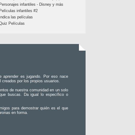
Personajes infantiles - Disney y más
Películas infantiles #2
Indica las películas
Quiz Películas
e aprender es jugando. Por eso nace
l creados por los propios usuarios.
entos de nuestra comunidad en un solo
que buscas. Da igual lo específico o
migos para demostrar quién es el que
uronas en forma.