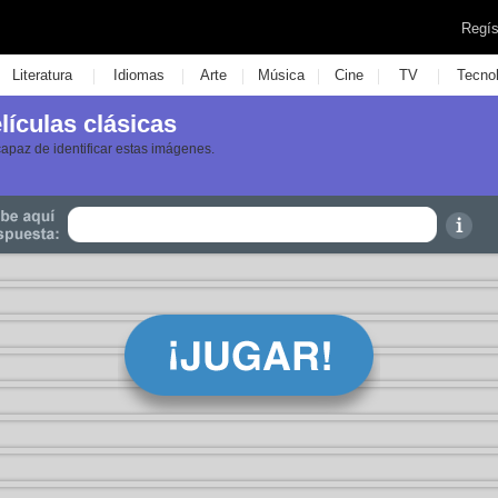
Regís
|
|
|
|
|
|
Literatura
Idiomas
Arte
Música
Cine
TV
Tecno
ículas clásicas
capaz de identificar estas imágenes.