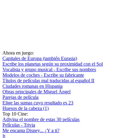
Ahora en juego:
Capitales de Europa (también Eurasia)
Escribe los planetas según su proximidad con el Sol
Vocalista y grupo musical - Escribe sus nombres
Modelos de coches - Escribe su fabricante
Títulos de películas mal traducidas al español II
Ciudades romanas en Hispania
Obras principales de Miguel Ángel
Parejas de película
Elige las sumas cuyo resultado es 23
Huesos de la cabeza (1)
Top 10 Cine:
Adivina el nombre de estas 30 películas
Películas - Trivia
Me encanta Disney... ¿Y a ti?
It