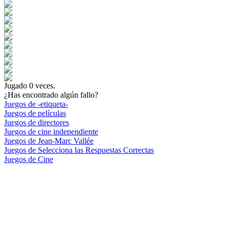
Jugado
0
veces.
¿Has encontrado algún fallo?
Juegos de -etiqueta-
Juegos de películas
Juegos de directores
Juegos de cine independiente
Juegos de Jean-Marc Vallée
Juegos de Selecciona las Respuestas Correctas
Juegos de Cine