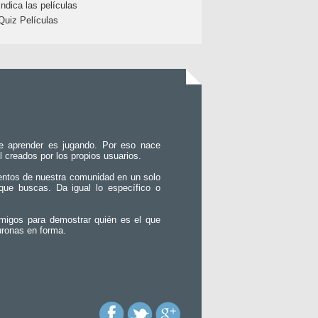
Indica las películas
Quiz Películas
e aprender es jugando. Por eso nace
l creados por los propios usuarios.
entos de nuestra comunidad en un solo
que buscas. Da igual lo específico o
migos para demostrar quién es el que
uronas en forma.