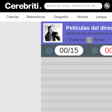
|
|
|
|
|
Ciencias
Matemáticas
Geografía
Historia
Lengua
Películas del dir
Señala los que son algunos de sus
Creado por:
Horizon
00/15
0
or