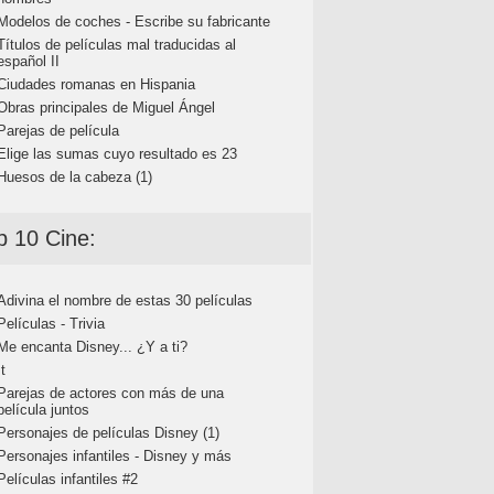
Modelos de coches - Escribe su fabricante
Títulos de películas mal traducidas al
español II
Ciudades romanas en Hispania
Obras principales de Miguel Ángel
Parejas de película
Elige las sumas cuyo resultado es 23
Huesos de la cabeza (1)
p 10 Cine:
Adivina el nombre de estas 30 películas
Películas - Trivia
Me encanta Disney... ¿Y a ti?
It
Parejas de actores con más de una
película juntos
Personajes de películas Disney (1)
Personajes infantiles - Disney y más
Películas infantiles #2