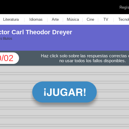
Regís
|
|
|
|
|
|
Literatura
Idiomas
Arte
Música
Cine
TV
Tecno
ector Carl Theodor Dreyer
 títulos
0/02
Haz click solo sobre las respuestas correctas e
no usar todos los fallos disponibles.