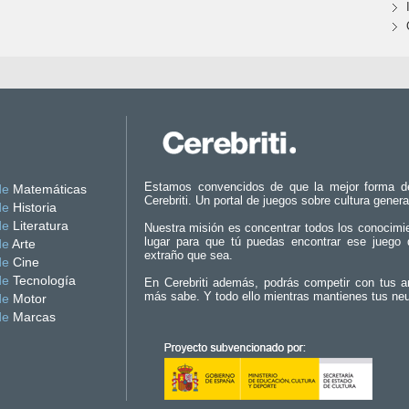
Estamos convencidos de que la mejor forma d
de
Matemáticas
Cerebriti. Un portal de juegos sobre cultura genera
de
Historia
de
Literatura
Nuestra misión es concentrar todos los conocimi
lugar para que tú puedas encontrar ese juego 
de
Arte
extraño que sea.
de
Cine
de
Tecnología
En Cerebriti además, podrás competir con tus a
más sabe. Y todo ello mientras mantienes tus ne
de
Motor
de
Marcas