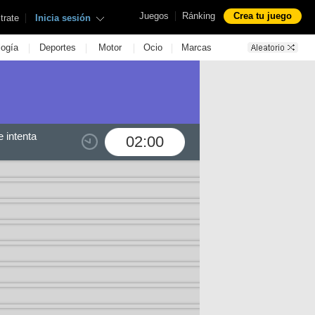
|
Juegos
Ránking
Crea tu juego
|
trate
Inicia sesión
|
|
|
|
logía
Deportes
Motor
Ocio
Marcas
 intenta
02:00