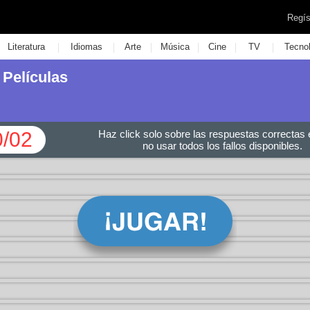
Regís
|
|
|
|
|
|
Literatura
Idiomas
Arte
Música
Cine
TV
Tecno
 Películas
0/02
Haz click solo sobre las respuestas correctas e
no usar todos los fallos disponibles.