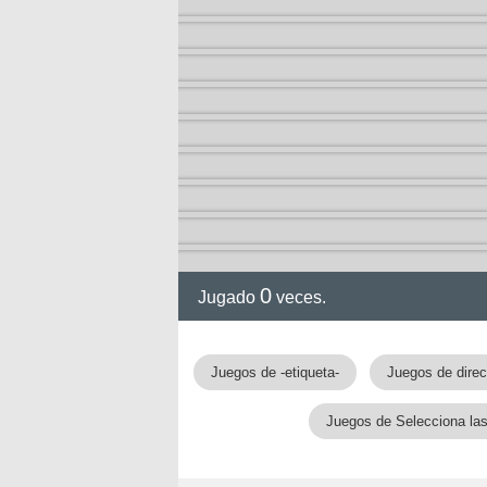
ol I
ol II
0
Jugado
veces.
Juegos de -etiqueta-
Juegos de direc
rvel
Juegos de Selecciona la