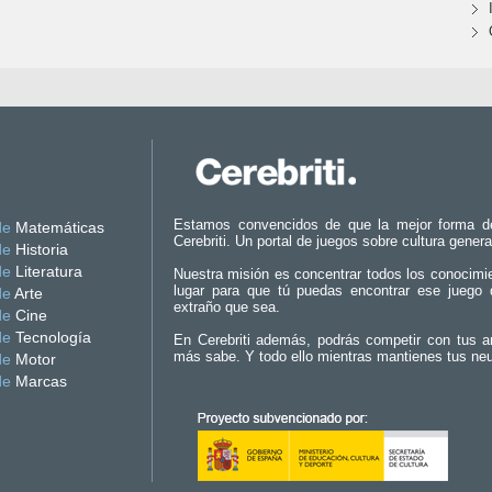
Estamos convencidos de que la mejor forma d
de
Matemáticas
Cerebriti. Un portal de juegos sobre cultura genera
de
Historia
de
Literatura
Nuestra misión es concentrar todos los conocimi
lugar para que tú puedas encontrar ese juego 
de
Arte
extraño que sea.
de
Cine
de
Tecnología
En Cerebriti además, podrás competir con tus a
más sabe. Y todo ello mientras mantienes tus ne
de
Motor
de
Marcas