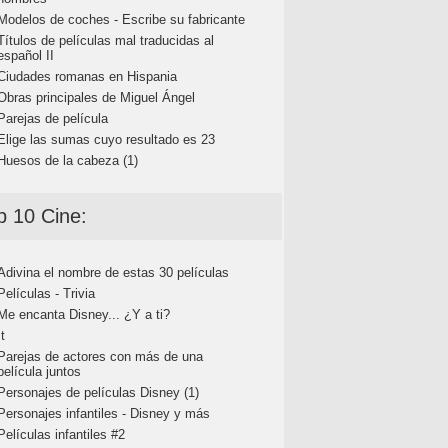
Modelos de coches - Escribe su fabricante
Títulos de películas mal traducidas al
español II
Ciudades romanas en Hispania
Obras principales de Miguel Ángel
Parejas de película
Elige las sumas cuyo resultado es 23
Huesos de la cabeza (1)
p 10 Cine:
Adivina el nombre de estas 30 películas
Películas - Trivia
Me encanta Disney... ¿Y a ti?
It
Parejas de actores con más de una
película juntos
Personajes de películas Disney (1)
Personajes infantiles - Disney y más
Películas infantiles #2