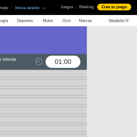
|
Juegos
Ránking
Crea tu juego
|
trate
Inicia sesión
|
|
|
|
logía
Deportes
Motor
Ocio
Marcas
 intenta
01:00