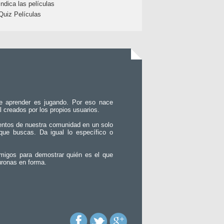
Indica las películas
Quiz Películas
e aprender es jugando. Por eso nace
l creados por los propios usuarios.
entos de nuestra comunidad en un solo
que buscas. Da igual lo específico o
migos para demostrar quién es el que
uronas en forma.