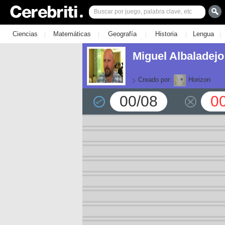
|
|
|
|
|
Ciencias
Matemáticas
Geografía
Historia
Lengua
Miguel Albaladejo
Creado por:
Horizon
00/08
0
or