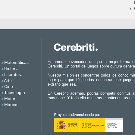
Estamos convencidos de que la mejor forma d
de
Matemáticas
Cerebriti. Un portal de juegos sobre cultura genera
de
Historia
de
Literatura
Nuestra misión es concentrar todos los conocimi
lugar para que tú puedas encontrar ese juego 
de
Arte
extraño que sea.
de
Cine
de
Tecnología
En Cerebriti además, podrás competir con tus a
más sabe. Y todo ello mientras mantienes tus ne
de
Motor
de
Marcas