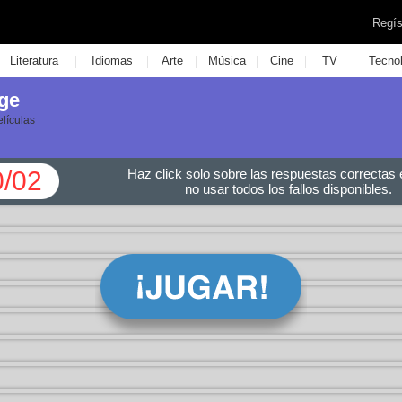
Regís
|
|
|
|
|
|
Literatura
Idiomas
Arte
Música
Cine
TV
Tecno
ige
elículas
0/02
Haz click solo sobre las respuestas correctas e
no usar todos los fallos disponibles.