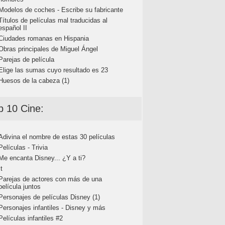
Modelos de coches - Escribe su fabricante
Títulos de películas mal traducidas al
español II
Ciudades romanas en Hispania
Obras principales de Miguel Ángel
Parejas de película
Elige las sumas cuyo resultado es 23
Huesos de la cabeza (1)
p 10 Cine:
Adivina el nombre de estas 30 películas
Películas - Trivia
Me encanta Disney... ¿Y a ti?
It
Parejas de actores con más de una
película juntos
Personajes de películas Disney (1)
Personajes infantiles - Disney y más
Películas infantiles #2