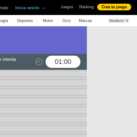
|
Juegos
Ránking
Crea tu juego
|
trate
Inicia sesión
|
|
|
|
logía
Deportes
Motor
Ocio
Marcas
 intenta
01:00