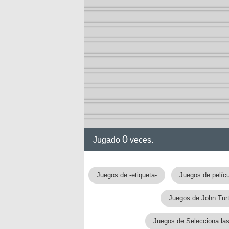
ol I
ol II
0
Jugado
veces.
Juegos de -etiqueta-
Juegos de pelíc
rvel
Juegos de John Turt
Juegos de Selecciona la