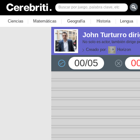
|
|
|
|
|
Ciencias
Matemáticas
Geografía
Historia
Lengua
John Turturro dir
No solo es actor, también dirige p
Creado por:
Horizon
00/05
0
or