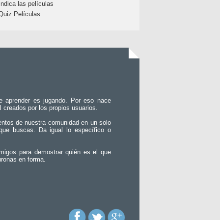
Indica las películas
Quiz Películas
e aprender es jugando. Por eso nace
l creados por los propios usuarios.
entos de nuestra comunidad en un solo
que buscas. Da igual lo específico o
migos para demostrar quién es el que
uronas en forma.