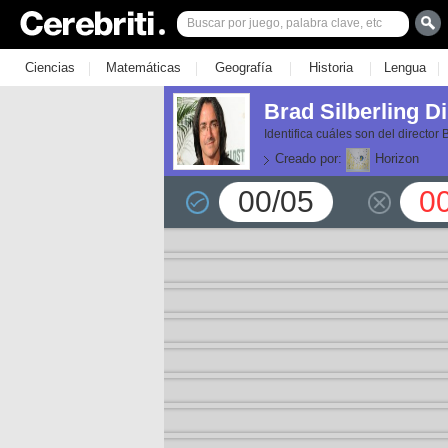
|
|
|
|
|
Ciencias
Matemáticas
Geografía
Historia
Lengua
Brad Silberling Di
Identifica cuáles son del director 
Creado por:
Horizon
00/05
0
or