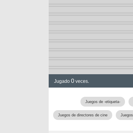
ol I
ol II
0
Jugado
veces.
Juegos de -etiqueta-
rvel
Juegos de directores de cine
Juegos