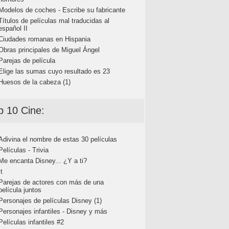
Modelos de coches - Escribe su fabricante
Títulos de películas mal traducidas al
español II
Ciudades romanas en Hispania
Obras principales de Miguel Ángel
Parejas de película
Elige las sumas cuyo resultado es 23
Huesos de la cabeza (1)
p 10 Cine:
Adivina el nombre de estas 30 películas
Películas - Trivia
Me encanta Disney... ¿Y a ti?
It
Parejas de actores con más de una
película juntos
Personajes de películas Disney (1)
Personajes infantiles - Disney y más
Películas infantiles #2