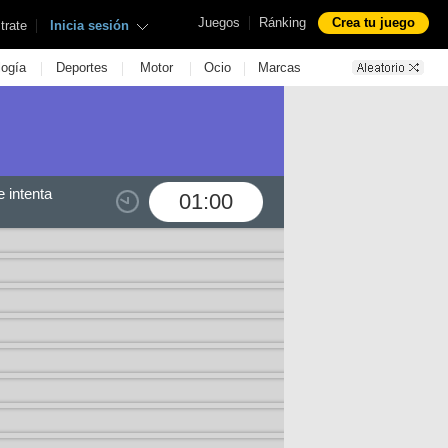
|
Juegos
Ránking
Crea tu juego
|
trate
Inicia sesión
|
|
|
|
logía
Deportes
Motor
Ocio
Marcas
 intenta
01:00