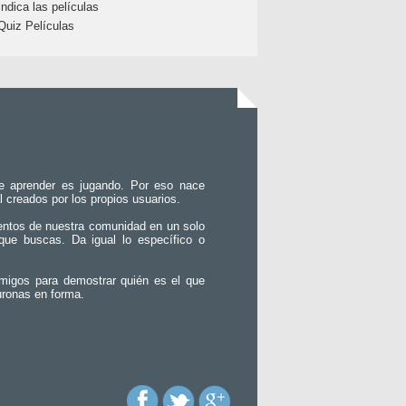
Indica las películas
Quiz Películas
e aprender es jugando. Por eso nace
l creados por los propios usuarios.
entos de nuestra comunidad en un solo
que buscas. Da igual lo específico o
migos para demostrar quién es el que
uronas en forma.