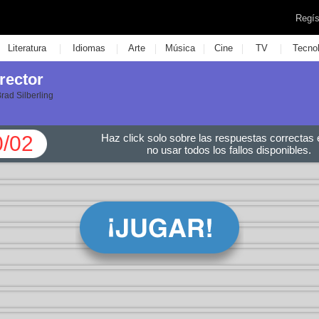
Regís
|
|
|
|
|
|
Literatura
Idiomas
Arte
Música
Cine
TV
Tecno
rector
Brad Silberling
0/02
Haz click solo sobre las respuestas correctas e
no usar todos los fallos disponibles.