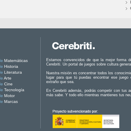
Estamos convencidos de que la mejor forma d
de
Matemáticas
Cerebriti. Un portal de juegos sobre cultura genera
de
Historia
de
Literatura
Nuestra misión es concentrar todos los conocimi
lugar para que tú puedas encontrar ese juego 
de
Arte
extraño que sea.
de
Cine
de
Tecnología
En Cerebriti además, podrás competir con tus a
más sabe. Y todo ello mientras mantienes tus ne
de
Motor
de
Marcas