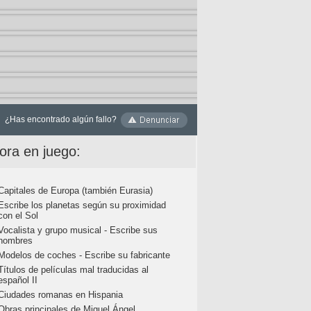
¿Has encontrado algún fallo?
ora en juego:
Capitales de Europa (también Eurasia)
Escribe los planetas según su proximidad
con el Sol
Vocalista y grupo musical - Escribe sus
nombres
Modelos de coches - Escribe su fabricante
Títulos de películas mal traducidas al
español II
Ciudades romanas en Hispania
Obras principales de Miguel Ángel