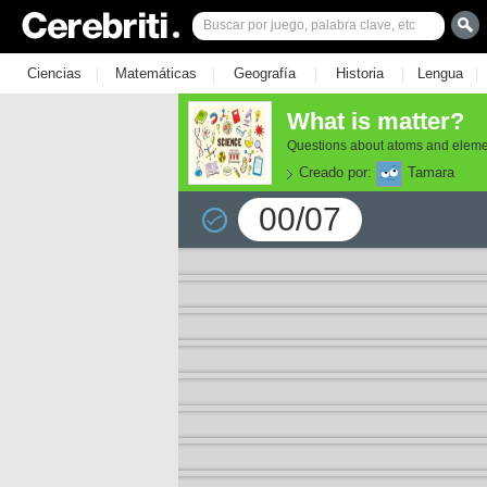
|
|
|
|
|
Ciencias
Matemáticas
Geografía
Historia
Lengua
What is matter?
Questions about atoms and elem
Creado por:
Tamara
00/07