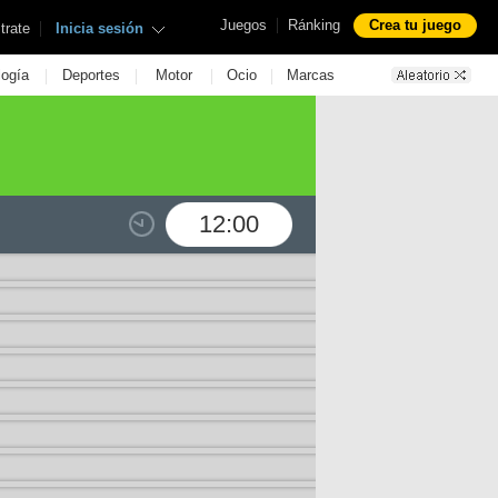
|
Juegos
Ránking
Crea tu juego
|
trate
Inicia sesión
|
|
|
|
logía
Deportes
Motor
Ocio
Marcas
12:00