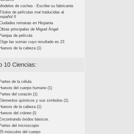
Modelos de coches - Escribe su fabricante
Títulos de películas mal traducidas al
español II
Ciudades romanas en Hispania
Obras principales de Miguel Ángel
Parejas de película
Elige las sumas cuyo resultado es 23
Huesos de la cabeza (1)
p 10 Ciencias:
Partes de la célula
Huesos del cuerpo humano (1)
Partes del corazón (1)
Elementos químicos y sus símbolos (1)
Huesos de la cabeza (1)
Huesos del cráneo (I)
Encontrando óxidos básicos.
Partes del microscopio
25 músculos del cuerpo