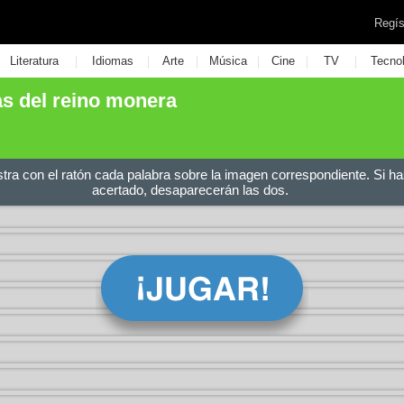
Regís
|
|
|
|
|
|
Literatura
Idiomas
Arte
Música
Cine
TV
Tecno
as del reino monera
stra con el ratón cada palabra sobre la imagen correspondiente. Si ha
acertado, desaparecerán las dos.