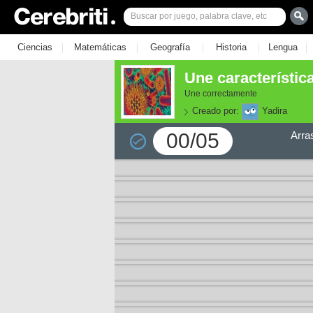
|
|
|
|
|
Ciencias
Matemáticas
Geografía
Historia
Lengua
Une característic
Une correctamente
Creado por:
Yadira
00/05
Arra