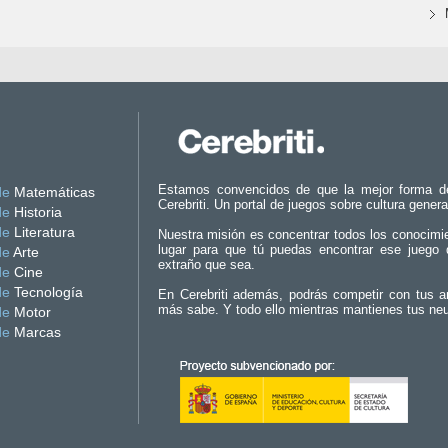
Estamos convencidos de que la mejor forma d
de
Matemáticas
Cerebriti. Un portal de juegos sobre cultura genera
de
Historia
de
Literatura
Nuestra misión es concentrar todos los conocimi
lugar para que tú puedas encontrar ese juego 
de
Arte
extraño que sea.
de
Cine
de
Tecnología
En Cerebriti además, podrás competir con tus a
más sabe. Y todo ello mientras mantienes tus ne
de
Motor
de
Marcas