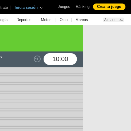
|
Juegos
Ránking
Crea tu juego
|
trate
Inicia sesión
|
|
|
|
logía
Deportes
Motor
Ocio
Marcas
s
10:00