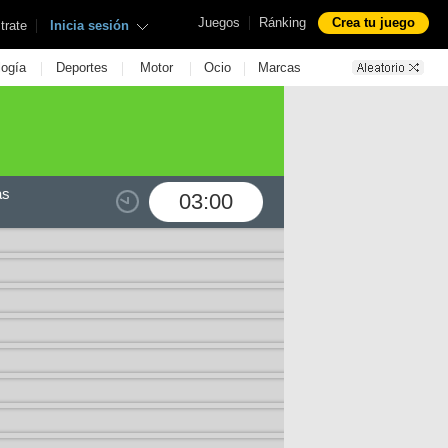
|
Juegos
Ránking
Crea tu juego
|
trate
Inicia sesión
|
|
|
|
logía
Deportes
Motor
Ocio
Marcas
as
03:00