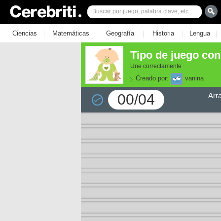
|
|
|
|
|
Ciencias
Matemáticas
Geografía
Historia
Lengua
Tipo de juego con
Une correctamente
Creado por:
vanina
00/04
Arr