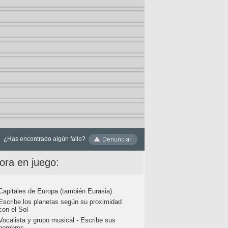
¿Has encontrado algún fallo?
ora en juego:
Capitales de Europa (también Eurasia)
Escribe los planetas según su proximidad
con el Sol
Vocalista y grupo musical - Escribe sus
nombres