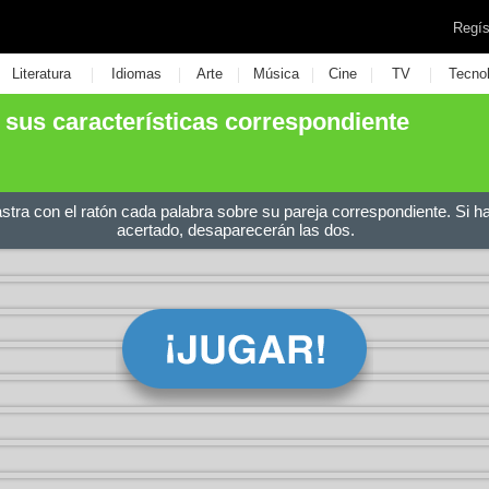
Regís
|
|
|
|
|
|
Literatura
Idiomas
Arte
Música
Cine
TV
Tecno
 sus características correspondiente
astra con el ratón cada palabra sobre su pareja correspondiente. Si h
acertado, desaparecerán las dos.