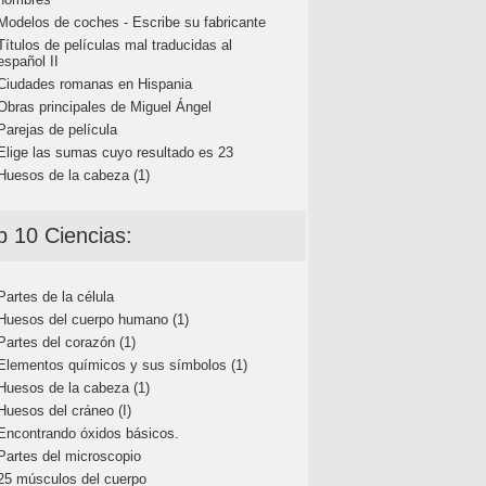
Modelos de coches - Escribe su fabricante
Títulos de películas mal traducidas al
español II
Ciudades romanas en Hispania
Obras principales de Miguel Ángel
Parejas de película
Elige las sumas cuyo resultado es 23
Huesos de la cabeza (1)
p 10 Ciencias:
Partes de la célula
Huesos del cuerpo humano (1)
Partes del corazón (1)
Elementos químicos y sus símbolos (1)
Huesos de la cabeza (1)
Huesos del cráneo (I)
Encontrando óxidos básicos.
Partes del microscopio
25 músculos del cuerpo