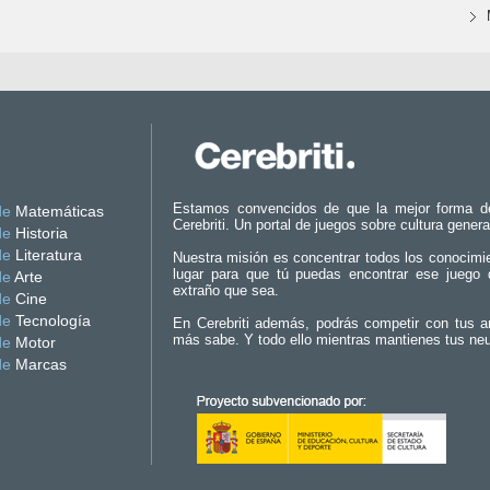
Estamos convencidos de que la mejor forma d
de
Matemáticas
Cerebriti. Un portal de juegos sobre cultura genera
de
Historia
de
Literatura
Nuestra misión es concentrar todos los conocimi
lugar para que tú puedas encontrar ese juego 
de
Arte
extraño que sea.
de
Cine
de
Tecnología
En Cerebriti además, podrás competir con tus a
más sabe. Y todo ello mientras mantienes tus ne
de
Motor
de
Marcas