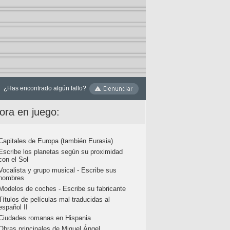
¿Has encontrado algún fallo?
ora en juego:
Capitales de Europa (también Eurasia)
Escribe los planetas según su proximidad
con el Sol
Vocalista y grupo musical - Escribe sus
nombres
Modelos de coches - Escribe su fabricante
Títulos de películas mal traducidas al
español II
Ciudades romanas en Hispania
Obras principales de Miguel Ángel