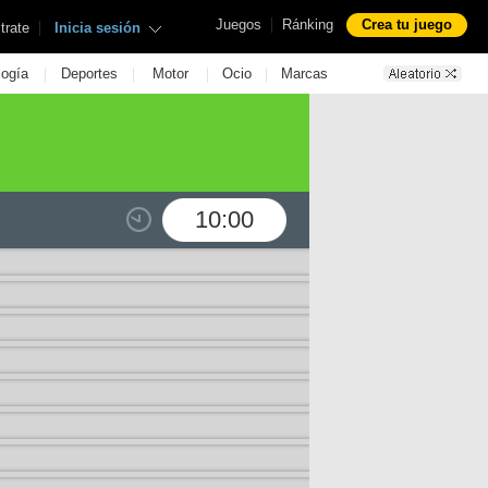
|
Juegos
Ránking
Crea tu juego
|
trate
Inicia sesión
|
|
|
|
logía
Deportes
Motor
Ocio
Marcas
10:00