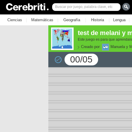
|
|
|
|
|
Ciencias
Matemáticas
Geografía
Historia
Lengua
test de melani y 
Este juego es para que aprendais
Creado por:
Manuela y M
00/05