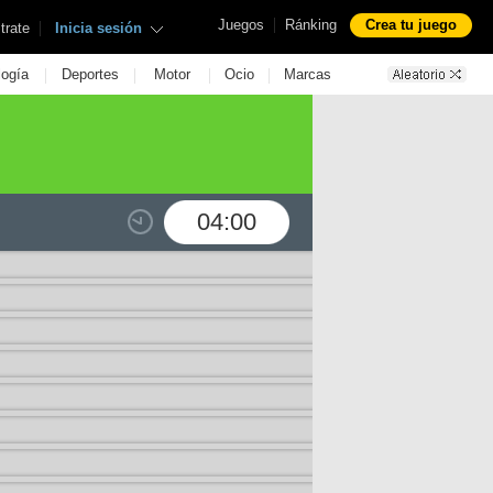
|
Juegos
Ránking
Crea tu juego
|
trate
Inicia sesión
|
|
|
|
logía
Deportes
Motor
Ocio
Marcas
04:00