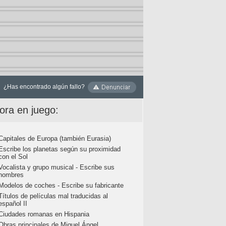
¿Has encontrado algún fallo?
ora en juego:
Capitales de Europa (también Eurasia)
Escribe los planetas según su proximidad
con el Sol
Vocalista y grupo musical - Escribe sus
nombres
Modelos de coches - Escribe su fabricante
Títulos de películas mal traducidas al
español II
Ciudades romanas en Hispania
Obras principales de Miguel Ángel