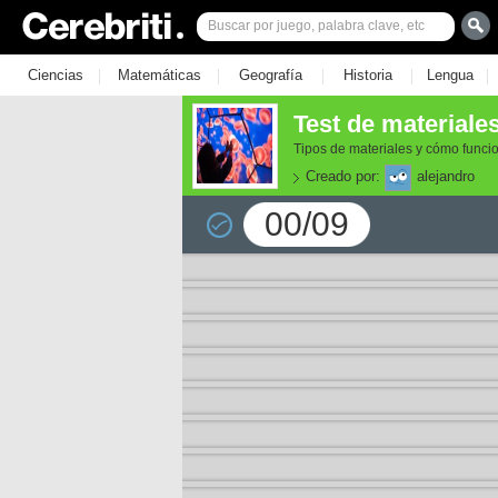
|
|
|
|
|
Ciencias
Matemáticas
Geografía
Historia
Lengua
Test de materiale
Tipos de materiales y cómo funci
Creado por:
alejandro
00/09