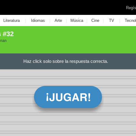
Regís
|
|
|
|
|
|
Literatura
Idiomas
Arte
Música
Cine
TV
Tecno
s #32
onan
Haz click solo sobre la respuesta correcta.