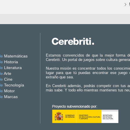
Estamos convencidos de que la mejor forma d
de
Matemáticas
Cerebriti. Un portal de juegos sobre cultura genera
de
Historia
de
Literatura
Nuestra misión es concentrar todos los conocimi
lugar para que tú puedas encontrar ese juego 
de
Arte
extraño que sea.
de
Cine
de
Tecnología
En Cerebriti además, podrás competir con tus a
más sabe. Y todo ello mientras mantienes tus ne
de
Motor
de
Marcas