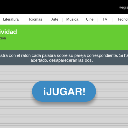
Regís
|
|
|
|
|
|
Literatura
Idiomas
Arte
Música
Cine
TV
Tecno
ividad
ción
astra con el ratón cada palabra sobre su pareja correspondiente. Si h
acertado, desaparecerán las dos.