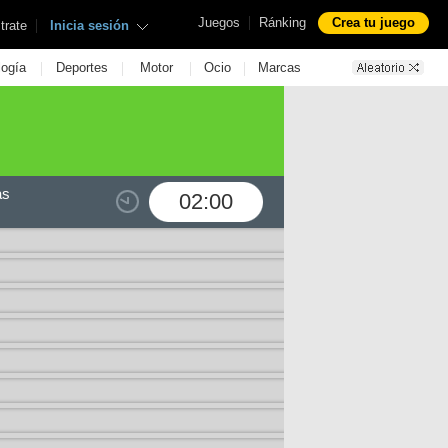
|
Juegos
Ránking
Crea tu juego
|
trate
Inicia sesión
|
|
|
|
logía
Deportes
Motor
Ocio
Marcas
as
02:00