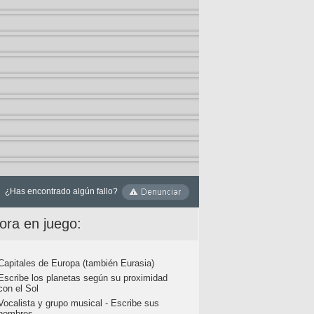
¿Has encontrado algún fallo?
ora en juego:
Capitales de Europa (también Eurasia)
Escribe los planetas según su proximidad
con el Sol
Vocalista y grupo musical - Escribe sus
nombres