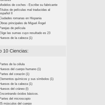
Modelos de coches - Escribe su fabricante
Títulos de películas mal traducidas al
español II
Ciudades romanas en Hispania
Obras principales de Miguel Ángel
Parejas de película
Elige las sumas cuyo resultado es 23
Huesos de la cabeza (1)
p 10 Ciencias:
Partes de la célula
Huesos del cuerpo humano (1)
Partes del corazón (1)
Elementos químicos y sus símbolos (1)
Huesos de la cabeza (1)
Huesos del cráneo (I)
Encontrando óxidos básicos.
Partes del microscopio
25 músculos del cuerpo