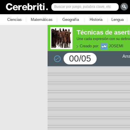
|
|
|
|
|
Ciencias
Matemáticas
Geografía
Historia
Lengua
Técnicas de asert
Une cada expresión con su defini
Creado por:
JOSEMI
00/05
Arr