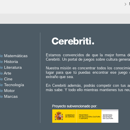
Estamos convencidos de que la mejor forma d
de
Matemáticas
Cerebriti. Un portal de juegos sobre cultura genera
de
Historia
de
Literatura
Nuestra misión es concentrar todos los conocimi
lugar para que tú puedas encontrar ese juego 
de
Arte
extraño que sea.
de
Cine
de
Tecnología
En Cerebriti además, podrás competir con tus a
más sabe. Y todo ello mientras mantienes tus ne
de
Motor
de
Marcas