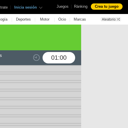
|
Juegos
Ránking
Crea tu juego
|
trate
Inicia sesión
|
|
|
|
logía
Deportes
Motor
Ocio
Marcas
s
01:00