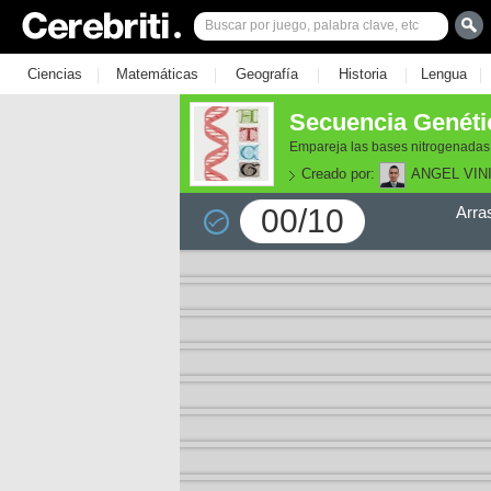
|
|
|
|
|
Ciencias
Matemáticas
Geografía
Historia
Lengua
Secuencia Genéti
Empareja las bases nitrogenadas
Creado por:
ANGEL VIN
00/10
Arra