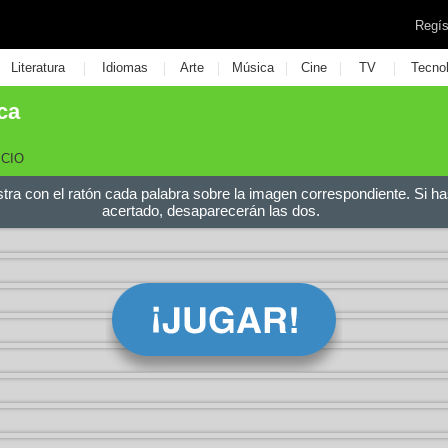
Regís
|
|
|
|
|
|
Literatura
Idiomas
Arte
Música
Cine
TV
Tecno
ca
ICIO
stra con el ratón cada palabra sobre la imagen correspondiente. Si ha
acertado, desaparecerán las dos.