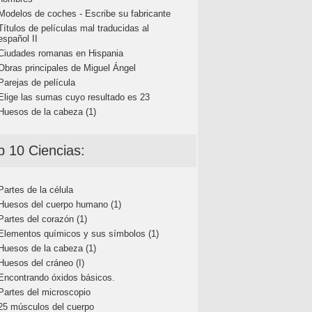
Modelos de coches - Escribe su fabricante
Títulos de películas mal traducidas al
español II
Ciudades romanas en Hispania
Obras principales de Miguel Ángel
Parejas de película
Elige las sumas cuyo resultado es 23
Huesos de la cabeza (1)
p 10 Ciencias:
Partes de la célula
Huesos del cuerpo humano (1)
Partes del corazón (1)
Elementos químicos y sus símbolos (1)
Huesos de la cabeza (1)
Huesos del cráneo (I)
Encontrando óxidos básicos.
Partes del microscopio
25 músculos del cuerpo