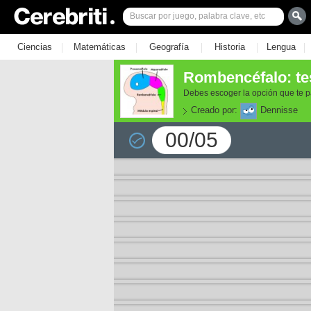
|
|
|
|
|
Ciencias
Matemáticas
Geografía
Historia
Lengua
Rombencéfalo: te
Debes escoger la opción que te p
Creado por:
Dennisse
00/05