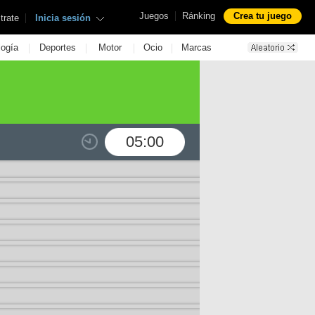
|
Juegos
Ránking
Crea tu juego
|
trate
Inicia sesión
|
|
|
|
logía
Deportes
Motor
Ocio
Marcas
05:00