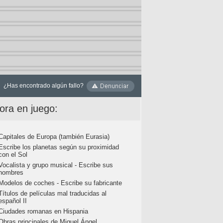
¿Has encontrado algún fallo?
ora en juego:
Capitales de Europa (también Eurasia)
Escribe los planetas según su proximidad
con el Sol
Vocalista y grupo musical - Escribe sus
nombres
Modelos de coches - Escribe su fabricante
Títulos de películas mal traducidas al
español II
Ciudades romanas en Hispania
Obras principales de Miguel Ángel