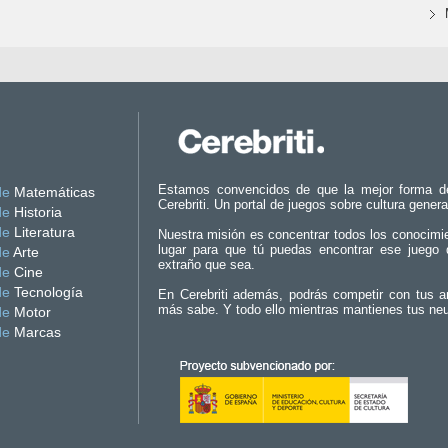
Estamos convencidos de que la mejor forma d
de
Matemáticas
Cerebriti. Un portal de juegos sobre cultura genera
de
Historia
de
Literatura
Nuestra misión es concentrar todos los conocimi
lugar para que tú puedas encontrar ese juego 
de
Arte
extraño que sea.
de
Cine
de
Tecnología
En Cerebriti además, podrás competir con tus a
más sabe. Y todo ello mientras mantienes tus ne
de
Motor
de
Marcas