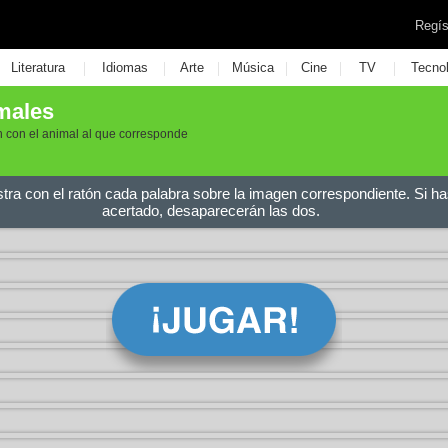
Regís
|
|
|
|
|
|
Literatura
Idiomas
Arte
Música
Cine
TV
Tecno
males
n con el animal al que corresponde
stra con el ratón cada palabra sobre la imagen correspondiente. Si ha
acertado, desaparecerán las dos.