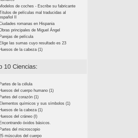
Modelos de coches - Escribe su fabricante
Títulos de películas mal traducidas al
español II
Ciudades romanas en Hispania
Obras principales de Miguel Ángel
Parejas de película
Elige las sumas cuyo resultado es 23
Huesos de la cabeza (1)
p 10 Ciencias:
Partes de la célula
Huesos del cuerpo humano (1)
Partes del corazón (1)
Elementos químicos y sus símbolos (1)
Huesos de la cabeza (1)
Huesos del cráneo (I)
Encontrando óxidos básicos.
Partes del microscopio
25 músculos del cuerpo