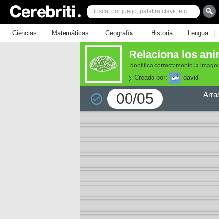
|
|
|
|
|
Ciencias
Matemáticas
Geografía
Historia
Lengua
Relaciona los ani
Identifica correctamente la image
Creado por:
david
00/05
Arra