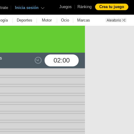
|
Juegos
Ránking
Crea tu juego
|
trate
Inicia sesión
|
|
|
|
logía
Deportes
Motor
Ocio
Marcas
s
02:00