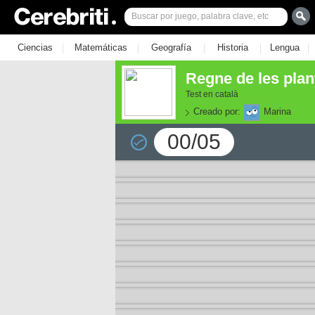
|
|
|
|
|
Ciencias
Matemáticas
Geografía
Historia
Lengua
Regne de les plan
Test en català
Creado por:
Marina
00/05