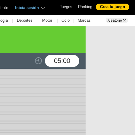
|
Juegos
Ránking
Crea tu juego
|
trate
Inicia sesión
|
|
|
|
logía
Deportes
Motor
Ocio
Marcas
05:00