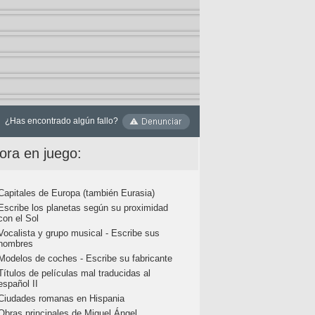
¿Has encontrado algún fallo?
ora en juego:
Capitales de Europa (también Eurasia)
Escribe los planetas según su proximidad
con el Sol
Vocalista y grupo musical - Escribe sus
nombres
Modelos de coches - Escribe su fabricante
Títulos de películas mal traducidas al
español II
Ciudades romanas en Hispania
Obras principales de Miguel Ángel