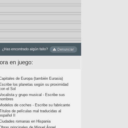
¿Has encontrado algún fallo?
ora en juego:
Capitales de Europa (también Eurasia)
Escribe los planetas según su proximidad
con el Sol
Vocalista y grupo musical - Escribe sus
nombres
Modelos de coches - Escribe su fabricante
Títulos de películas mal traducidas al
español II
Ciudades romanas en Hispania
Obras principales de Miguel Ángel