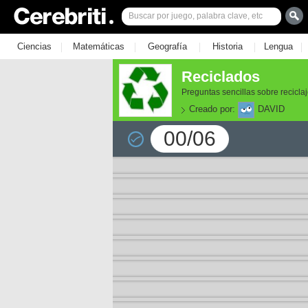
|
|
|
|
|
Ciencias
Matemáticas
Geografía
Historia
Lengua
Reciclados
Preguntas sencillas sobre recicla
Creado por:
DAVID
00/06