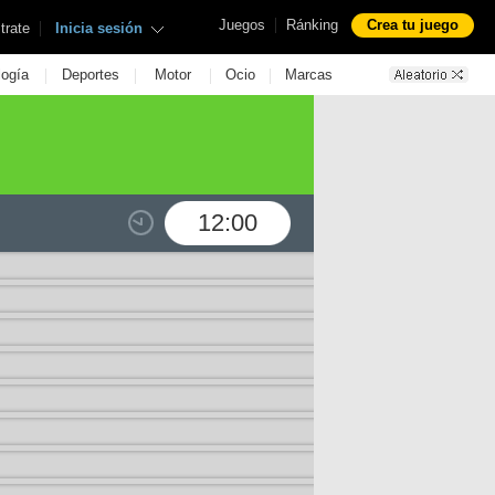
|
Juegos
Ránking
Crea tu juego
|
trate
Inicia sesión
|
|
|
|
logía
Deportes
Motor
Ocio
Marcas
12:00