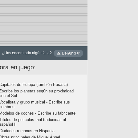
¿Has encontrado algún fallo?
ora en juego:
Capitales de Europa (también Eurasia)
Escribe los planetas según su proximidad
con el Sol
Vocalista y grupo musical - Escribe sus
nombres
Modelos de coches - Escribe su fabricante
Títulos de películas mal traducidas al
español II
Ciudades romanas en Hispania
Obras principales de Miguel Ángel