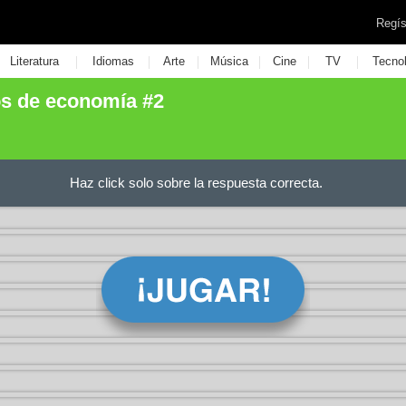
Regís
|
|
|
|
|
|
Literatura
Idiomas
Arte
Música
Cine
TV
Tecno
s de economía #2
Haz click solo sobre la respuesta correcta.