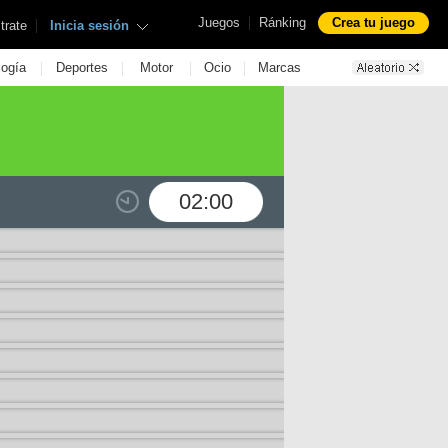
|
Juegos
Ránking
Crea tu juego
|
trate
Inicia sesión
|
|
|
|
logía
Deportes
Motor
Ocio
Marcas
02:00