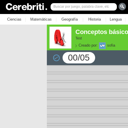
|
|
|
|
|
Ciencias
Matemáticas
Geografía
Historia
Lengua
Conceptos básico
Test
Creado por:
sofia
00/05