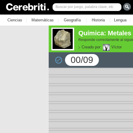
|
|
|
|
|
Ciencias
Matemáticas
Geografía
Historia
Lengua
Química: Metales 
Responde correctamente al siguie
Creado por:
Víctor
00/09