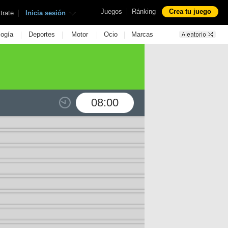
|
Juegos
Ránking
Crea tu juego
|
trate
Inicia sesión
|
|
|
|
logía
Deportes
Motor
Ocio
Marcas
08:00