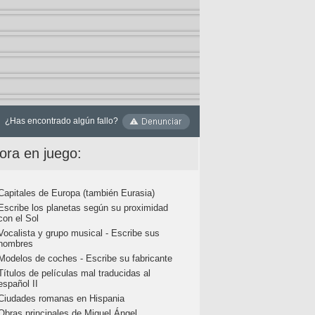
¿Has encontrado algún fallo?
ora en juego:
Capitales de Europa (también Eurasia)
Escribe los planetas según su proximidad
con el Sol
Vocalista y grupo musical - Escribe sus
nombres
Modelos de coches - Escribe su fabricante
Títulos de películas mal traducidas al
español II
Ciudades romanas en Hispania
Obras principales de Miguel Ángel