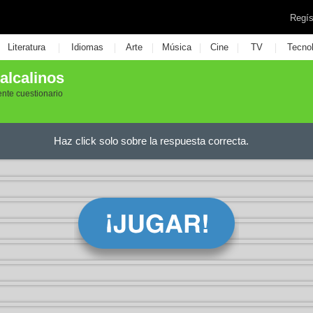
Regís
|
|
|
|
|
|
Literatura
Idiomas
Arte
Música
Cine
TV
Tecno
alcalinos
nte cuestionario
Haz click solo sobre la respuesta correcta.