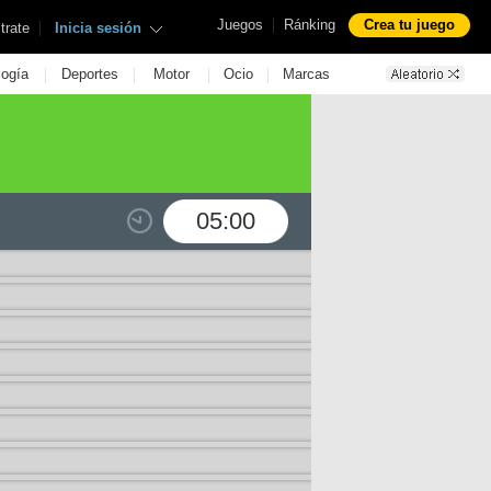
|
Juegos
Ránking
Crea tu juego
|
trate
Inicia sesión
|
|
|
|
logía
Deportes
Motor
Ocio
Marcas
05:00