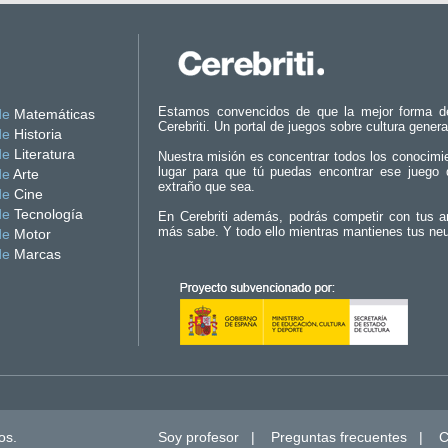
Estamos convencidos de que la mejor forma d
de
Matemáticas
Cerebriti. Un portal de juegos sobre cultura genera
de
Historia
de
Literatura
Nuestra misión es concentrar todos los conocimi
lugar para que tú puedas encontrar ese juego 
de
Arte
extraño que sea.
de
Cine
de
Tecnología
En Cerebriti además, podrás competir con tus a
más sabe. Y todo ello mientras mantienes tus ne
de
Motor
de
Marcas
os.
Soy profesor
|
Preguntas frecuentes
|
C