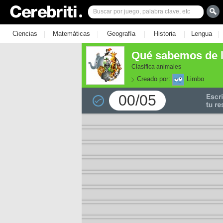
|
|
|
|
|
Ciencias
Matemáticas
Geografía
Historia
Lengua
Qué sabemos de l
Clasifica animales
Creado por:
Limbo
00/05