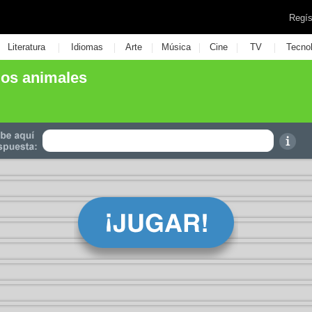
Regís
|
|
|
|
|
|
Literatura
Idiomas
Arte
Música
Cine
TV
Tecno
os animales