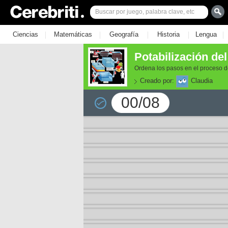
|
|
|
|
|
Ciencias
Matemáticas
Geografía
Historia
Lengua
Potabilización de
Ordena los pasos en el proceso de
Creado por:
Claudia
00/08