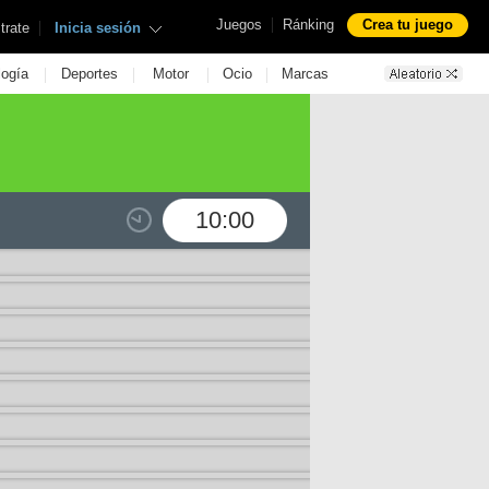
|
Juegos
Ránking
Crea tu juego
|
trate
Inicia sesión
|
|
|
|
logía
Deportes
Motor
Ocio
Marcas
10:00