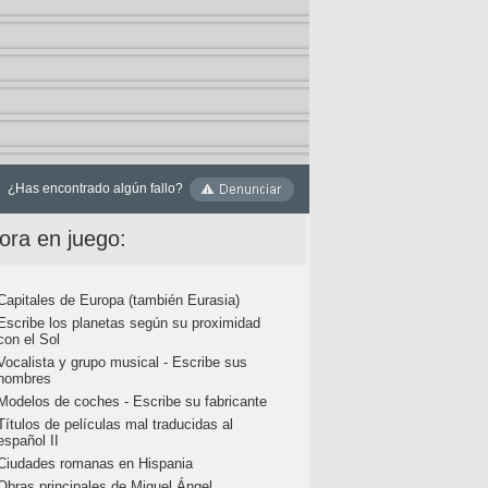
¿Has encontrado algún fallo?
ora en juego:
Capitales de Europa (también Eurasia)
Escribe los planetas según su proximidad
con el Sol
Vocalista y grupo musical - Escribe sus
nombres
Modelos de coches - Escribe su fabricante
Títulos de películas mal traducidas al
español II
Ciudades romanas en Hispania
Obras principales de Miguel Ángel