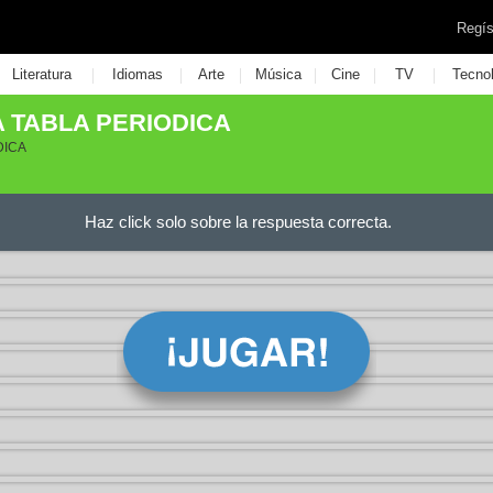
Regís
|
|
|
|
|
|
Literatura
Idiomas
Arte
Música
Cine
TV
Tecno
 TABLA PERIODICA
DICA
Haz click solo sobre la respuesta correcta.