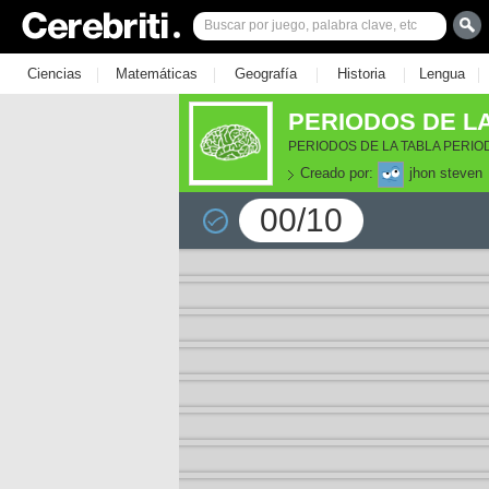
|
|
|
|
|
Ciencias
Matemáticas
Geografía
Historia
Lengua
PERIODOS DE LA
PERIODOS DE LA TABLA PERIO
Creado por:
jhon steven
00/10