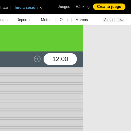
|
Juegos
Ránking
Crea tu juego
|
trate
Inicia sesión
|
|
|
|
logía
Deportes
Motor
Ocio
Marcas
12:00