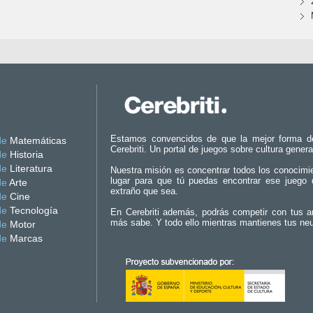
Estamos convencidos de que la mejor forma d
de
Matemáticas
Cerebriti. Un portal de juegos sobre cultura genera
de
Historia
de
Literatura
Nuestra misión es concentrar todos los conocimi
lugar para que tú puedas encontrar ese juego 
de
Arte
extraño que sea.
de
Cine
de
Tecnología
En Cerebriti además, podrás competir con tus a
más sabe. Y todo ello mientras mantienes tus ne
de
Motor
de
Marcas