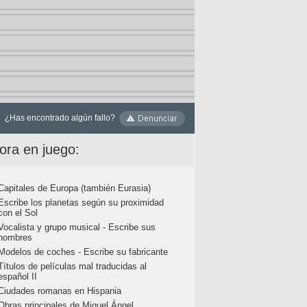
¿Has encontrado algún fallo?
ora en juego:
Capitales de Europa (también Eurasia)
Escribe los planetas según su proximidad
con el Sol
Vocalista y grupo musical - Escribe sus
nombres
Modelos de coches - Escribe su fabricante
Títulos de películas mal traducidas al
español II
Ciudades romanas en Hispania
Obras principales de Miguel Ángel