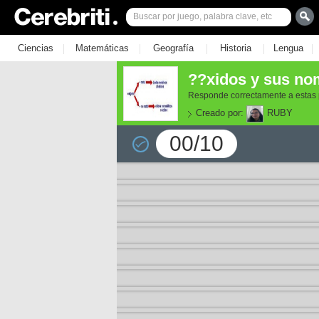
|
|
|
|
|
Ciencias
Matemáticas
Geografía
Historia
Lengua
??xidos y sus no
Responde correctamente a estas 
Creado por:
RUBY
00/10