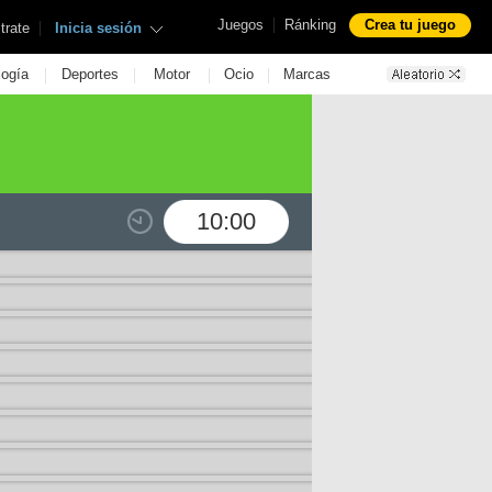
|
Juegos
Ránking
Crea tu juego
|
trate
Inicia sesión
|
|
|
|
logía
Deportes
Motor
Ocio
Marcas
10:00