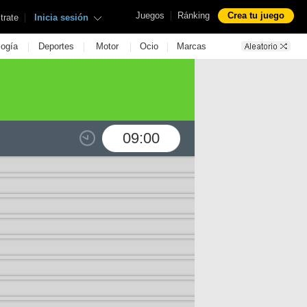
|
Juegos
Ránking
Crea tu juego
|
trate
Inicia sesión
|
|
|
|
logía
Deportes
Motor
Ocio
Marcas
09:00