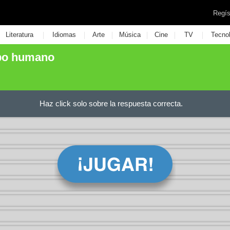
Regís
|
|
|
|
|
|
Literatura
Idiomas
Arte
Música
Cine
TV
Tecno
rpo humano
Haz click solo sobre la respuesta correcta.