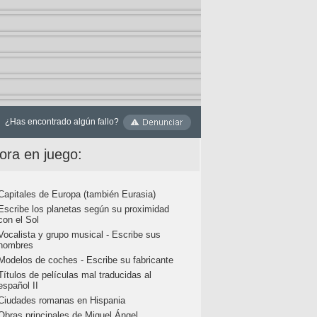
¿Has encontrado algún fallo?
ora en juego:
Capitales de Europa (también Eurasia)
Escribe los planetas según su proximidad
con el Sol
Vocalista y grupo musical - Escribe sus
nombres
Modelos de coches - Escribe su fabricante
Títulos de películas mal traducidas al
español II
Ciudades romanas en Hispania
Obras principales de Miguel Ángel