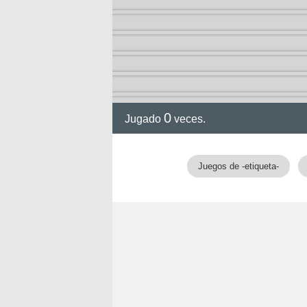
0
Jugado
veces.
gia
Juegos de -etiqueta-
!!