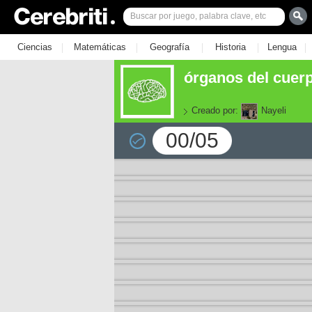
|
|
|
|
|
Ciencias
Matemáticas
Geografía
Historia
Lengua
órganos del cue
Creado por:
Nayeli
00/05