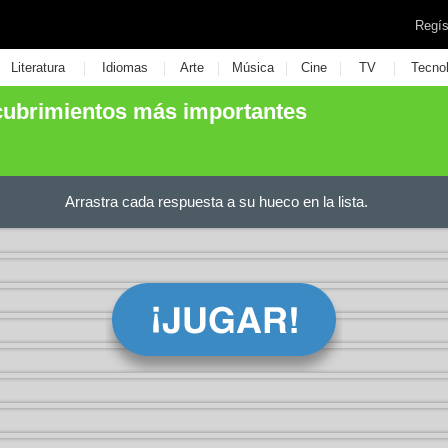
Regís
|
|
|
|
|
|
Literatura
Idiomas
Arte
Música
Cine
TV
Tecno
cubrimientos más importantes
Arrastra cada respuesta a su hueco en la lista.