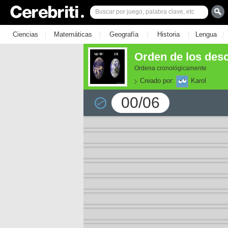
|
|
|
|
|
Ciencias
Matemáticas
Geografía
Historia
Lengua
Orden de los des
Ordena cronológicamente
Creado por:
Karol
00/06