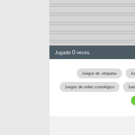
0
Jugado
veces.
gia
Juegos de -etiqueta-
Ju
Juegos de orden cronológico
Jue
!!