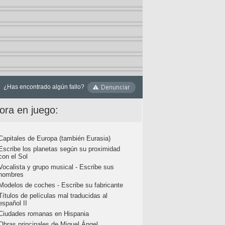
¿Has encontrado algún fallo?
ora en juego:
Capitales de Europa (también Eurasia)
Escribe los planetas según su proximidad
con el Sol
Vocalista y grupo musical - Escribe sus
nombres
Modelos de coches - Escribe su fabricante
Títulos de películas mal traducidas al
español II
Ciudades romanas en Hispania
Obras principales de Miguel Ángel