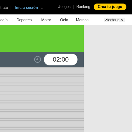
|
Juegos
Ránking
Crea tu juego
|
trate
Inicia sesión
|
|
|
|
logía
Deportes
Motor
Ocio
Marcas
02:00