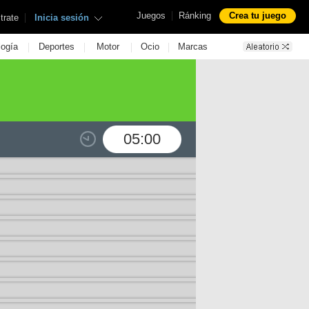
|
Juegos
Ránking
Crea tu juego
|
trate
Inicia sesión
|
|
|
|
logía
Deportes
Motor
Ocio
Marcas
05:00