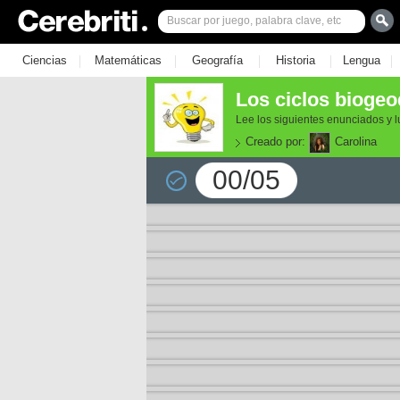
|
|
|
|
|
Ciencias
Matemáticas
Geografía
Historia
Lengua
Los ciclos bioge
Lee los siguientes enunciados y l
Creado por:
Carolina
00/05