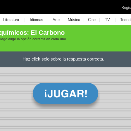
Regís
|
|
|
|
|
|
Literatura
Idiomas
Arte
Música
Cine
TV
Tecno
oquímicos: El Carbono
uego elige la opción correcta en cada uno
Haz click solo sobre la respuesta correcta.