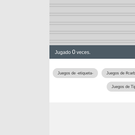
0
Jugado
veces.
gia
Juegos de -etiqueta-
Juegos de #car
Juegos de Ti
!!