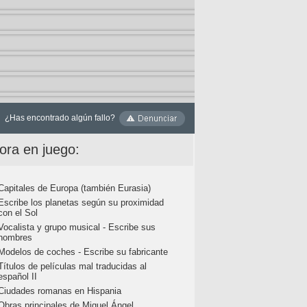
¿Has encontrado algún fallo?
ora en juego:
Capitales de Europa (también Eurasia)
Escribe los planetas según su proximidad
con el Sol
Vocalista y grupo musical - Escribe sus
nombres
Modelos de coches - Escribe su fabricante
Títulos de películas mal traducidas al
español II
Ciudades romanas en Hispania
Obras principales de Miguel Ángel