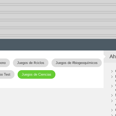
Ah
bono
Juegos de #ciclos
Juegos de #biogeoquímicos
po Test
Juegos de Ciencias