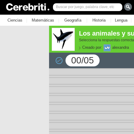
|
|
|
|
|
Ciencias
Matemáticas
Geografía
Historia
Lengua
Los animales y su
Selecciona la respuestas correct
Creado por:
alexandra
00/05