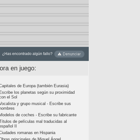
¿Has encontrado algún fallo?
ora en juego:
Capitales de Europa (también Eurasia)
Escribe los planetas según su proximidad
con el Sol
Vocalista y grupo musical - Escribe sus
nombres
Modelos de coches - Escribe su fabricante
Títulos de películas mal traducidas al
español II
Ciudades romanas en Hispania
Obras principales de Miguel Ángel