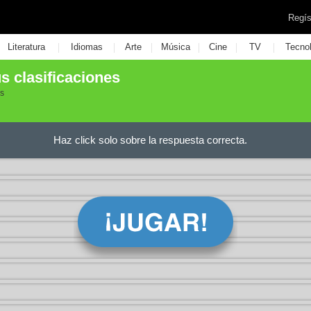
Regís
|
|
|
|
|
|
Literatura
Idiomas
Arte
Música
Cine
TV
Tecno
s clasificaciones
as
Haz click solo sobre la respuesta correcta.