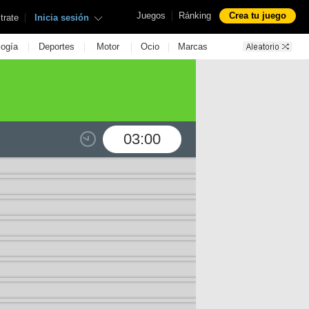
|
Juegos
Ránking
Crea tu juego
|
trate
Inicia sesión
|
|
|
|
logía
Deportes
Motor
Ocio
Marcas
03:00