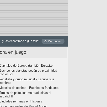
¿Has encontrado algún fallo?
ora en juego:
Capitales de Europa (también Eurasia)
Escribe los planetas según su proximidad
con el Sol
Vocalista y grupo musical - Escribe sus
nombres
Modelos de coches - Escribe su fabricante
Títulos de películas mal traducidas al
español II
Ciudades romanas en Hispania
Obras principales de Miguel Ángel