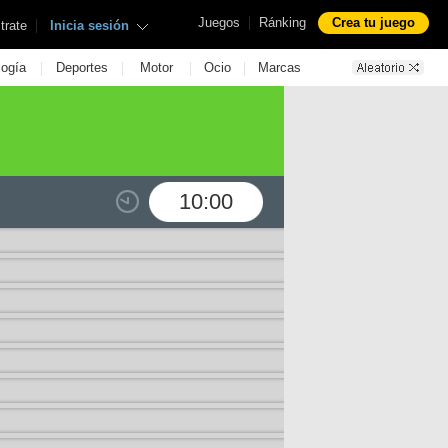
|
Juegos
Ránking
Crea tu juego
|
trate
Inicia sesión
|
|
|
|
logía
Deportes
Motor
Ocio
Marcas
10:00