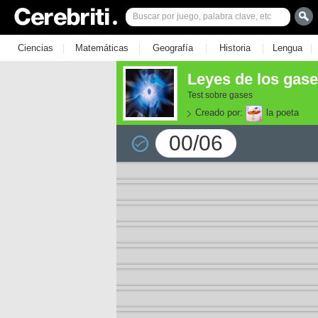
|
|
|
|
|
Ciencias
Matemáticas
Geografía
Historia
Lengua
Leyes de los gase
Test sobre gases
Creado por:
la poeta
00/06