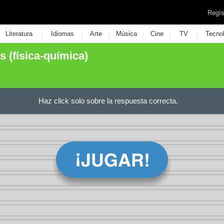
Regís
|
|
|
|
|
|
Literatura
Idiomas
Arte
Música
Cine
TV
Tecno
s (física-química)
Haz click solo sobre la respuesta correcta.