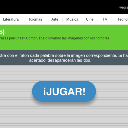
Regís
|
|
|
|
|
|
Literatura
Idiomas
Arte
Música
Cine
TV
Tecno
5)
 razas perrunas? Compruébalo uniendo las imágenes con los nombres.
stra con el ratón cada palabra sobre la imagen correspondiente. Si ha
acertado, desaparecerán las dos.