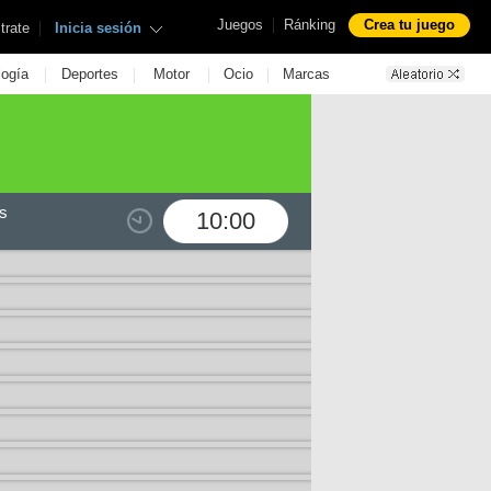
|
Juegos
Ránking
Crea tu juego
|
trate
Inicia sesión
|
|
|
|
logía
Deportes
Motor
Ocio
Marcas
s
10:00