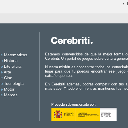
Estamos convencidos de que la mejor forma d
de
Matemáticas
Cerebriti. Un portal de juegos sobre cultura genera
de
Historia
de
Literatura
Nuestra misión es concentrar todos los conocimi
lugar para que tú puedas encontrar ese juego 
de
Arte
extraño que sea.
de
Cine
de
Tecnología
En Cerebriti además, podrás competir con tus a
más sabe. Y todo ello mientras mantienes tus ne
de
Motor
de
Marcas