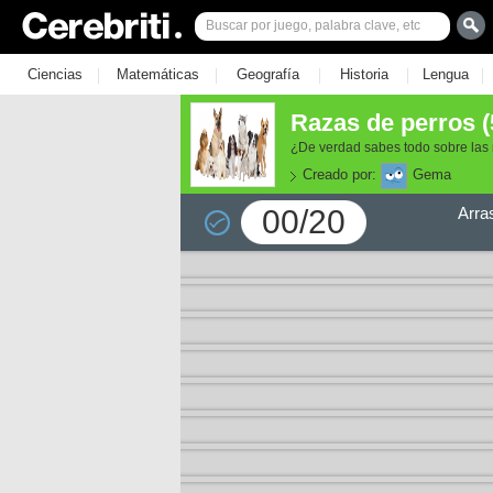
|
|
|
|
|
Ciencias
Matemáticas
Geografía
Historia
Lengua
Razas de perros (
¿De verdad sabes todo sobre las
Creado por:
Gema
00/20
Arra