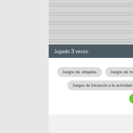
3
Jugado
veces.
gia
Juegos de -etiqueta-
Juegos de m
Juegos de Iniciación a la activida
!!