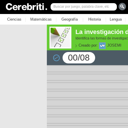
|
|
|
|
|
Ciencias
Matemáticas
Geografía
Historia
Lengua
La investigación
Identifica las formas de investig
Creado por:
JOSEMI
00/08