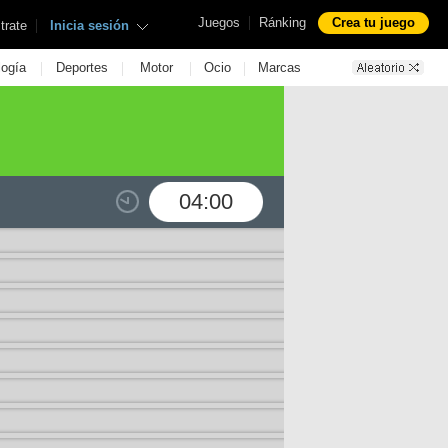
|
Juegos
Ránking
Crea tu juego
|
trate
Inicia sesión
|
|
|
|
logía
Deportes
Motor
Ocio
Marcas
04:00