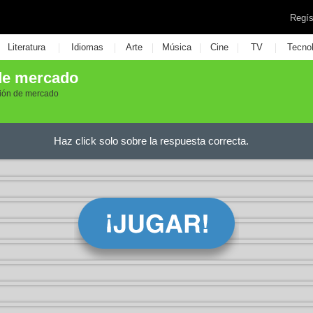
Regís
|
|
|
|
|
|
Literatura
Idiomas
Arte
Música
Cine
TV
Tecno
 de mercado
ación de mercado
Haz click solo sobre la respuesta correcta.