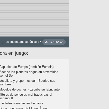
¿Has encontrado algún fallo?
ora en juego:
Capitales de Europa (también Eurasia)
Escribe los planetas según su proximidad
con el Sol
Vocalista y grupo musical - Escribe sus
nombres
Modelos de coches - Escribe su fabricante
Títulos de películas mal traducidas al
español II
Ciudades romanas en Hispania
Obras principales de Miguel Ángel