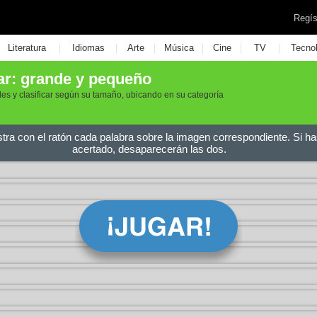
Regís
|
|
|
|
|
|
Literatura
Idiomas
Arte
Música
Cine
TV
Tecno
r: grande y pequeño
s y clasificar según su tamaño, ubicando en su categoría
stra con el ratón cada palabra sobre la imagen correspondiente. Si ha
acertado, desaparecerán las dos.