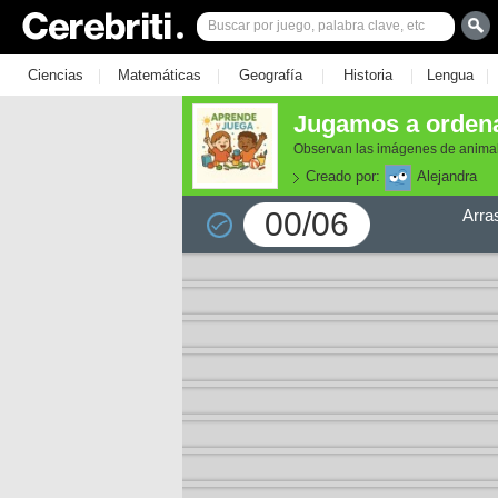
|
|
|
|
|
Ciencias
Matemáticas
Geografía
Historia
Lengua
Jugamos a ordena
Observan las imágenes de animale
Creado por:
Alejandra
00/06
Arra