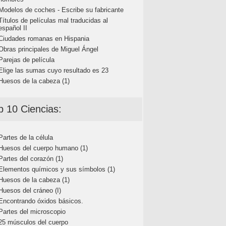
Modelos de coches - Escribe su fabricante
Títulos de películas mal traducidas al
español II
Ciudades romanas en Hispania
Obras principales de Miguel Ángel
Parejas de película
Elige las sumas cuyo resultado es 23
Huesos de la cabeza (1)
p 10 Ciencias:
Partes de la célula
Huesos del cuerpo humano (1)
Partes del corazón (1)
Elementos químicos y sus símbolos (1)
Huesos de la cabeza (1)
Huesos del cráneo (I)
Encontrando óxidos básicos.
Partes del microscopio
25 músculos del cuerpo