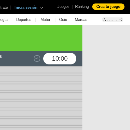
|
Juegos
Ránking
Crea tu juego
|
trate
Inicia sesión
|
|
|
|
logía
Deportes
Motor
Ocio
Marcas
s
10:00